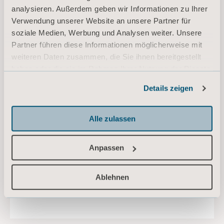
analysieren. Außerdem geben wir Informationen zu Ihrer
Verwendung unserer Website an unsere Partner für
soziale Medien, Werbung und Analysen weiter. Unsere
Partner führen diese Informationen möglicherweise mit
weiteren Daten zusammen, die Sie ihnen bereitgestellt
Gestaltung für Carl
haben oder die sie im Rahmen Ihrer Nutzung der Dienste
gesammelt haben.
Arjo arbeitet eng mit Architekten, Leitern von
Details zeigen
Informationen zu Cookies
Pflegeheimen, Experten für den sicheren
Transfer sowie Bewohnern und ihren
Angehörigen zusammen, um erfolgreich
Alle zulassen
Räume zu gestalten, die auf die Bedürfnisse
eines einzelnen Pflegebedürftigen
Anpassen
zugeschnitten sind.
Ablehnen
FÜR ARCHITEKTEN UND PLANER