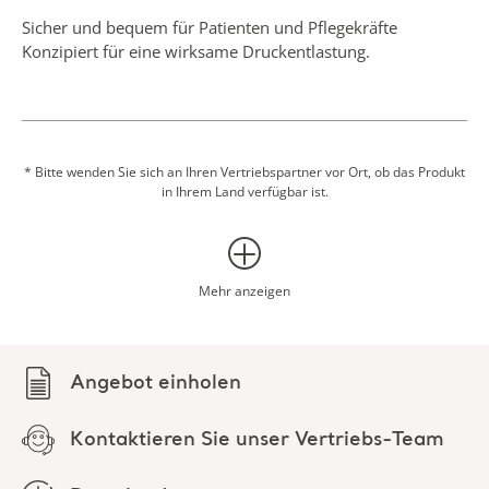
Sicher und bequem für Patienten und Pflegekräfte
Konzipiert für eine wirksame Druckentlastung.
Der ConformX-Matratzenersatz ist in verschiedenen
Größen erhältlich, auf Röntgenstrahlendurchlässigkeit¹
geprüft und CPR-geeignet². Die Matratzenauflage lässt sich
zusätzlich mit Befestigungsbändern sicher fixieren.
* Bitte wenden Sie sich an Ihren Vertriebspartner vor Ort, ob das Produkt
in Ihrem Land verfügbar ist.
Literaturhinweise:
1. Arjo-Archivdaten: ConformX X-ray Attenuation. Bericht
Nummer 100076011, April 2002.
2. Arjo-Archivdaten: Cardiopulmonary Resuscitation (CPR)
Mehr anzeigen
for Foam Mattresses. Bericht Nummer 100076011, 2005.
Angebot einholen
Kontaktieren Sie unser Vertriebs-Team