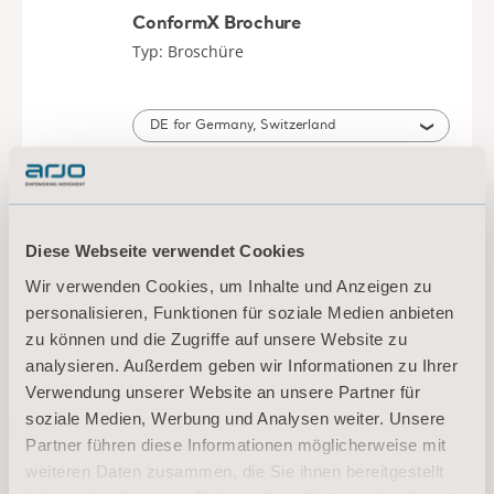
ConformX Brochure
Typ: Broschüre
DE for Germany, Switzerland
DOWNLOAD
Diese Webseite verwendet Cookies
ConformX Instructions for use - 2
Wir verwenden Cookies, um Inhalte und Anzeigen zu
Way Turn Mattress Replacement
personalisieren, Funktionen für soziale Medien anbieten
Typ: Bedienungsanleitung (IFU)
zu können und die Zugriffe auf unsere Website zu
analysieren. Außerdem geben wir Informationen zu Ihrer
DE, EN, NL, FR, SV, IT, DA, ES, CS, RO, SL, HR, BG, HU, RU, SR, EL for Germany, International, United States of America, Australia, Belgium, Switzerland, Denmark, Spain, France, United Kingdom of Great Britain and Northern Ireland, Sweden, Canada, New Zealand, Italy, Netherlands, Czech Republic, Romania, Austria, Slovenia, Croatia, Bulgaria, Hungary, Russia, Serbia, Greece, South Africa
Verwendung unserer Website an unsere Partner für
soziale Medien, Werbung und Analysen weiter. Unsere
DOWNLOAD
Partner führen diese Informationen möglicherweise mit
weiteren Daten zusammen, die Sie ihnen bereitgestellt