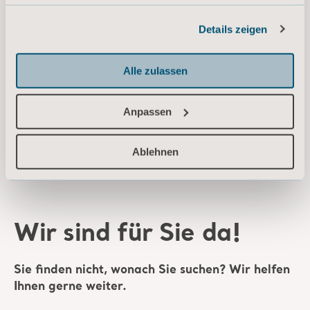
haben oder die sie im Rahmen Ihrer Nutzung der Dienste
ConformX Instructions for use 2 Way
gesammelt haben.
Turn Mattress Overlay
Details zeigen
Informationen zu Cookies
Typ: Bedienungsanleitung (IFU)
Alle zulassen
DE, EN, NL, FR, SV, IT, DA, ES, SL, HR, SR for Germany, International, United States of America, Australia, Belgium, Switzerland, Denmark, Spain, France, United Kingdom of Great Britain and Northern Ireland, Sweden, Ireland, Italy, Netherlands, Austria, Slovenia, Croatia, Serbia
DOWNLOAD
Anpassen
Ablehnen
* Bitte wenden Sie sich an Ihren Vertriebspartner vor Ort, ob das Produkt
in Ihrem Land verfügbar ist.
Wir sind für Sie da!
Sie finden nicht, wonach Sie suchen? Wir helfen
Ihnen gerne weiter.