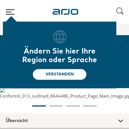
Home
/
...
/
/
Schaumstoffmatratze
ConformX
Ändern Sie hier Ihre
ConformX
Region oder Sprache
Viskoelastische Schaumstoffmatratzen
VERSTANDEN
Übersicht