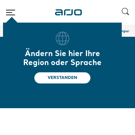
Home
/
...
/
/
Körpergurte für den Sitztransfer
Clipgurt für Beinamputier
Ändern Sie hier Ihre
Clipgurt für
Region oder Sprache
Beinamputierte mit
VERSTANDEN
Klettverschluss