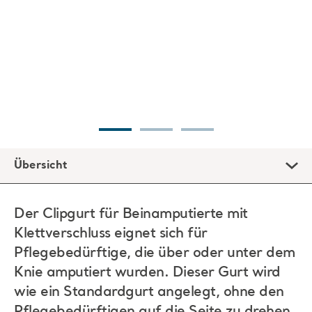
Übersicht
Der Clipgurt für Beinamputierte mit
Klettverschluss eignet sich für
Pflegebedürftige, die über oder unter dem
Knie amputiert wurden. Dieser Gurt wird
wie ein Standardgurt angelegt, ohne den
Pflegebedürftigen auf die Seite zu drehen.
Es ist wichtig, stets den optimalen Gurt zu wählen und
sicherzustellen, dass dieser für den Pflegebedürftigen
sowie für die Art des erforderlichen Transfers und den
verwendeten Lifter geeignet ist.