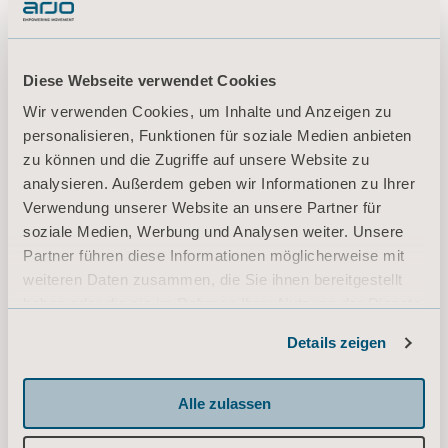
DE, EN, ZH for Austria, International, United States of America, Australia, Belgium, Switzerland, Germany, United Kingdom of Great Britain and Northern Ireland, Canada, New Zealand, China
DOWNLOAD
Diese Webseite verwendet Cookies
Wir verwenden Cookies, um Inhalte und Anzeigen zu
personalisieren, Funktionen für soziale Medien anbieten
Arjo sling sizing and measurement
zu können und die Zugriffe auf unsere Website zu
guide
analysieren. Außerdem geben wir Informationen zu Ihrer
Typ: Kurzanleitung (QRG)
Verwendung unserer Website an unsere Partner für
soziale Medien, Werbung und Analysen weiter. Unsere
Partner führen diese Informationen möglicherweise mit
DE for Austria, Belgium, Switzerland, Germany
weiteren Daten zusammen, die Sie ihnen bereitgestellt
DOWNLOAD
haben oder die sie im Rahmen Ihrer Nutzung der Dienste
gesammelt haben.
Details zeigen
Informationen zu Cookies
Sling selection and application
Clinical Focus
Alle zulassen
Typ: Klinische Zusammenfassung
und/oder Dokument zum klinischen Fokus