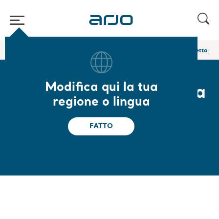
Home
/
...
/
/
Corsetti per trasferimento in posizione seduta
Corsetto per
Modifica qui la tua
Corsetto per amputati a
regione o lingua
clip - chiusura con
FATTO
gancio e asola