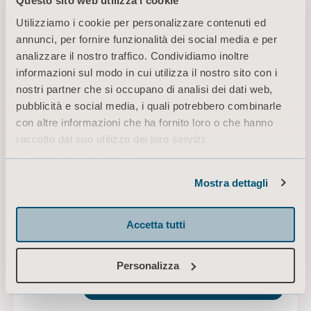
Questo sito web utilizza i cookie
DOWNLOAD
Utilizziamo i cookie per personalizzare contenuti ed
annunci, per fornire funzionalità dei social media e per
analizzare il nostro traffico. Condividiamo inoltre
informazioni sul modo in cui utilizza il nostro sito con i
Arjo sling sizing and measurement
nostri partner che si occupano di analisi dei dati web,
guide
pubblicità e social media, i quali potrebbero combinarle
Tipo: Guida Rapida (QRG)
con altre informazioni che ha fornito loro o che hanno
raccolto dal suo utilizzo dei loro servizi.
IT for Switzerland, Italy
Informazioni sui cookie
DOWNLOAD
Mostra dettagli
Accetta tutti
Sling selection and application
Clinical Focus
Tipo: Compendio clinico e/o documento
Personalizza
sugli aspetti clinici
DE for Switzerland, Germany, Austria