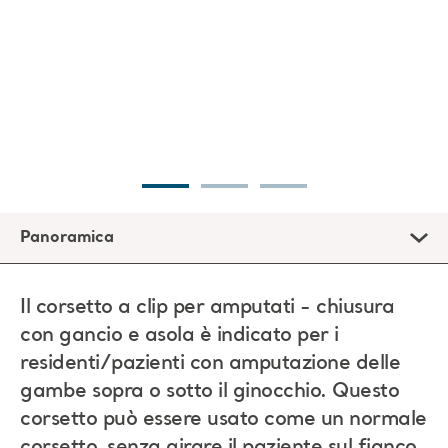
Panoramica
Il corsetto a clip per amputati - chiusura
con gancio e asola è indicato per i
residenti/pazienti con amputazione delle
gambe sopra o sotto il ginocchio. Questo
corsetto può essere usato come un normale
corsetto, senza girare il paziente sul fianco.
La scelta del corsetto più appropriato è importante per
garantire che sia adatto al paziente/residente, al tipo di
trasferimento necessario e compatibile con il
sollevapaziente utilizzato.