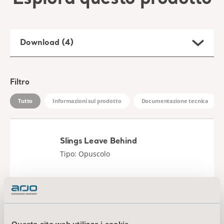
Filtro
Tutto
Informazioni sul prodotto
Documentazione tecnica
Slings Leave Behind
Tipo: Opuscolo
IT Switzerland
DOWNLOAD
Amputee Slings - Instructions for use
Tipo: Istruzioni per l'uso (IFU)
IT, NL, FR for Switzerland, Belgium, France, Canada, Italy, Netherlands