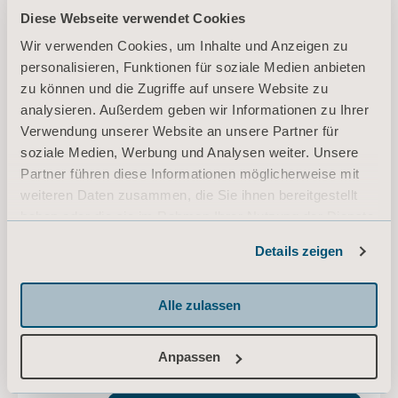
DOWNLOAD
Diese Webseite verwendet Cookies
Wir verwenden Cookies, um Inhalte und Anzeigen zu
personalisieren, Funktionen für soziale Medien anbieten
Amputee Slings - Instructions for use
zu können und die Zugriffe auf unsere Website zu
Typ: Bedienungsanleitung (IFU)
analysieren. Außerdem geben wir Informationen zu Ihrer
Verwendung unserer Website an unsere Partner für
soziale Medien, Werbung und Analysen weiter. Unsere
DE, EN, ZH for Switzerland, International, United States of America, Australia, Belgium, Germany, United Kingdom of Great Britain and Northern Ireland, Canada, New Zealand, China, Austria
Partner führen diese Informationen möglicherweise mit
weiteren Daten zusammen, die Sie ihnen bereitgestellt
DOWNLOAD
haben oder die sie im Rahmen Ihrer Nutzung der Dienste
gesammelt haben.
Details zeigen
Informationen zu Cookies
Arjo sling sizing and measurement
guide
Alle zulassen
Typ: Kurzanleitung (QRG)
Anpassen
DE for Switzerland, Belgium, Germany, Austria