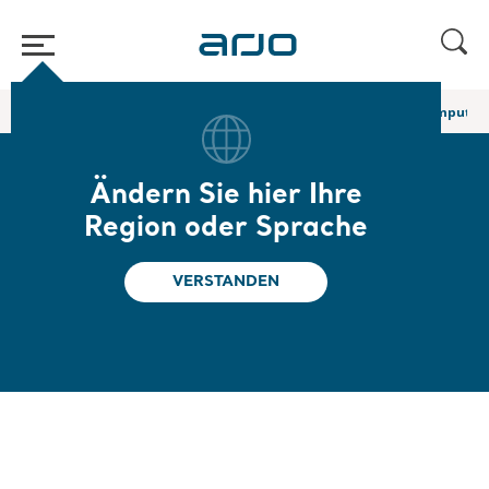
Home
/
...
/
/
Körpergurte für den Sitztransfer
Clipgurt für Beinamputier
Ändern Sie hier Ihre
Clipgurt für
Region oder Sprache
Beinamputierte mit
VERSTANDEN
Klettverschluss