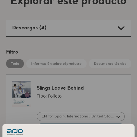
Todo
Información sobre el producto
Documento técnico
Slings Leave Behind
Tipo: Folleto
EN for Spain, International, United States of America, Australia, Belgium, Switzerland, Germany, Denmark, France, United Kingdom of Great Britain and Northern Ireland, Norway, Sweden, Ireland, Canada, New Zealand, Italy, Netherlands, Portugal, Brazil, Austria, Russia, Finland, South Africa
DESCARGAR
Amputee Slings - Instructions for use
Tipo: Instrucciones de uso (IFU)
ES, SV, DA, NO, PT, CS, AR for Spain, Denmark, Norway, Sweden, Portugal, Brazil, Czech Republic, United Arab Emirates