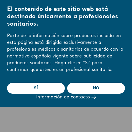
El contenido de este sitio web está
destinado únicamente a profesionales
sanitarios.
Inicio
/
...
/
/
Arneses para traslados sentados
Arnés con clips para amput
Parte de la información sobre productos incluida en
esta página está dirigida exclusivamente a
profesionales médicos o sanitarios de acuerdo con la
Cambie su región o
Arnés con clips para
normativa española vigente sobre publicidad de
idioma aquí
productos sanitarios. Haga clic en "Sí" para
amputados con sujeción
confirmar que usted es un profesional sanitario.
ENTENDIDO
con velcro
SÍ
NO
Información de contacto