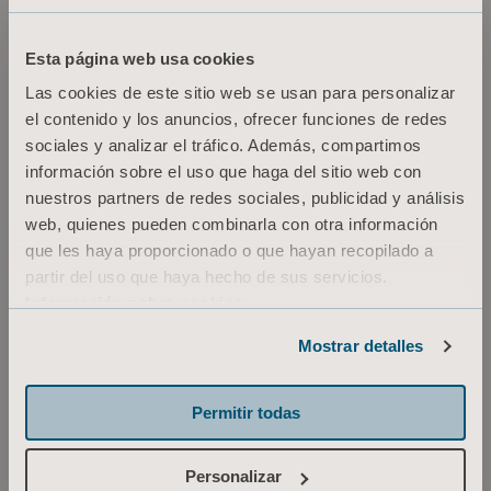
DESCARGAR
Esta página web usa cookies
Las cookies de este sitio web se usan para personalizar
el contenido y los anuncios, ofrecer funciones de redes
Arjo sling sizing and measurement
guide
sociales y analizar el tráfico. Además, compartimos
Tipo: Guía de referencia rápida (QRG)
información sobre el uso que haga del sitio web con
nuestros partners de redes sociales, publicidad y análisis
web, quienes pueden combinarla con otra información
ES Spain
que les haya proporcionado o que hayan recopilado a
partir del uso que haya hecho de sus servicios.
DESCARGAR
Información sobre cookies
Mostrar detalles
Arjo Slings and slide sheets -
Technical Reference Guide and Parts
Overview
Permitir todas
Tipo: Sales support material
Personalizar
ES Spain