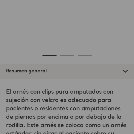
Resumen general
El arnés con clips para amputados con
sujeción con velcro es adecuado para
pacientes o residentes con amputaciones
de piernas por encima o por debajo de la
rodilla. Este arnés se coloca como un arnés
estándar, sin girar al paciente sobre su
costado.
Es importante seleccionar el arnés más adecuado para
asegurar que sea apto para el paciente/residente y para el
tipo de traslado requerido, y que sea compatible con la
grúa que se va a utilizar.