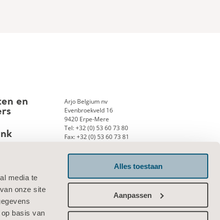
Arjo Belgium nv
ten en
Evenbroekveld 16
ers
9420 Erpe-Mere
Tel: +32 (0) 53 60 73 80
ank
Fax: +32 (0) 53 60 73 81
E-mail:
info.belgium@arjo.com
Alles toestaan
al media te
Neem contact met ons op
van onze site
Aanpassen
 gegevens
 op basis van