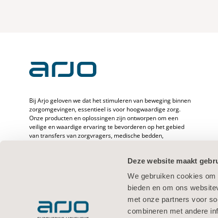
Bij Arjo geloven we dat het stimuleren van beweging binnen
zorgomgevingen, essentieel is voor hoogwaardige zorg.
Onze producten en oplossingen zijn ontworpen om een
veilige en waardige ervaring te bevorderen op het gebied
van transfers van zorgvragers, medische bedden,
persoonlijke hygiëne, desinfectie, diagnostiek en de
preventie van decubitus en veneuze trombo-embolie. Met
Deze website maakt gebru
meer dan 6500 werknemers wereldwijd en 65 jaar zorg voor
zorgvragers en -verleners zetten we ons in om de
We gebruiken cookies om c
gezondheid van mensen met mobiliteitsproblemen te
bieden en om ons websitev
verbeteren.
met onze partners voor so
combineren met andere inf