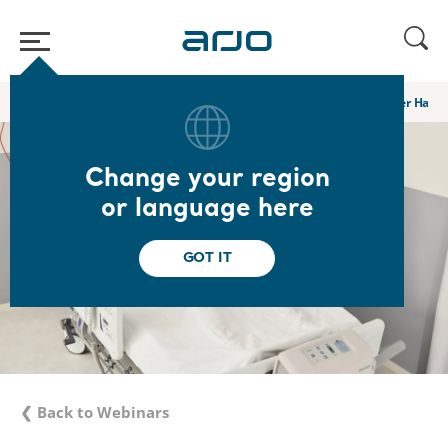
Home
/
...
/
/
Academy webinars & e-learnings
Das Mikroklima der Haut 
Change your region
or language here
GOT IT
❮ Back to Webinars