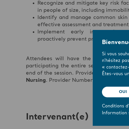
Recognize and mitigate key risk fac
in people of size, including immobili
Identify and manage common skin co
effective assessment and treatment
Implement early intervention a
proactively prevent pressure injurie
Bienvenue
Si vous souh
Attendees will have the opportunity
n’hésitez pa
participating the entire session and su
« contactez-
end of the session. Provider approved b
Êtes-vous un
Nursing
. Provider Number
#CEP17028.
OUI
Conditions d’
Information 
Intervenant(e)