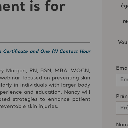
nt is for
n Certificate and One (1) Contact Hour
ncy Morgan, RN, BSN, MBA, WOCN,
 webinar focused on preventing skin
larly in individuals with larger body
xperience and education, Nancy will
ased strategies to enhance patient
ventable skin injuries.