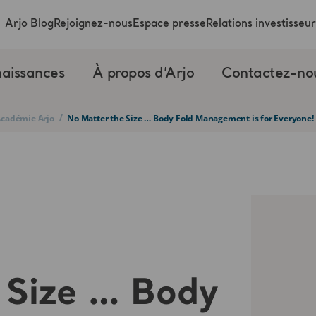
Arjo Blog
Rejoignez-nous
Espace presse
Relations investisseur
aissances
À propos d’Arjo
Contactez-no
/
’Académie Arjo
No Matter the Size … Body Fold Management is for Everyone!
 Size … Body