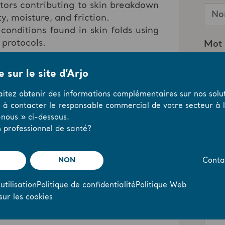
tors contributing to skin breakdown
ty, moisture, and friction.
nditions found in skin folds using
 protocols.
nd repositioning techniques to
s and promote optimal skin health.
 sur le site d’Arjo
aitez obtenir des informations complémentaires sur nos solut
 to earn One (1) Contact Hour by
s à contacter le responsable commercial de votre secteur à l’
bmitting the Evaluation Form at the
nous » ci-dessous.
y the
California Board of Registered
 professionnel de santé?
NON
Conta
utilisation
Politique de confidentialité
Politique Web
sur les cookies