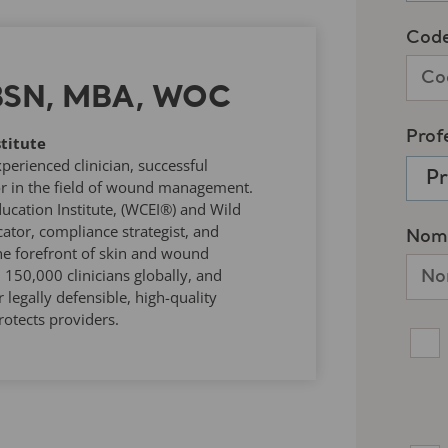
 BSN, MBA, WOC
titute
rienced clinician, successful
r in the field of wound management.
ucation Institute, (WCEI®) and Wild
tor, compliance strategist, and
he forefront of skin and wound
50,000 clinicians globally, and
 legally defensible, high-quality
otects providers.