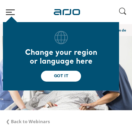
Home
/
...
/
/
Academy webinars & e-learnings
Neue Richtlinien in der 
Change your region
or language here
GOT IT
❮ Back to Webinars