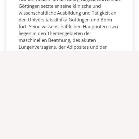
Göttingen setzte er seine klinische und
wissenschaftliche Ausbildung und Tätigkeit an
den Universitätsklinika Göttingen und Bonn
fort. Seine wissenschaftlichen Hauptinteressen
liegen in den Themengebieten der
maschinellen Beatmung, des akuten
Lungenversagens, der Adipositas und der
pulmonalen Bildgebung. Seit der ersten Auflage
ist er an der Bearbeitung der aktuellen S3-
Leitlinie „Lagerungstherapie und Mobilisation
von kritisch Kranken auf der Intensivstation“ als
Repräsentant der DGAI beteiligt.