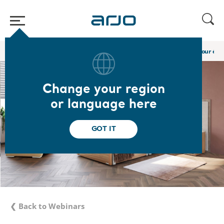
Home
/
...
/
/
Academy webinars & e-learnings
Lits et mobiliers pour éta
Change your region
or language here
GOT IT
❮ Back to Webinars