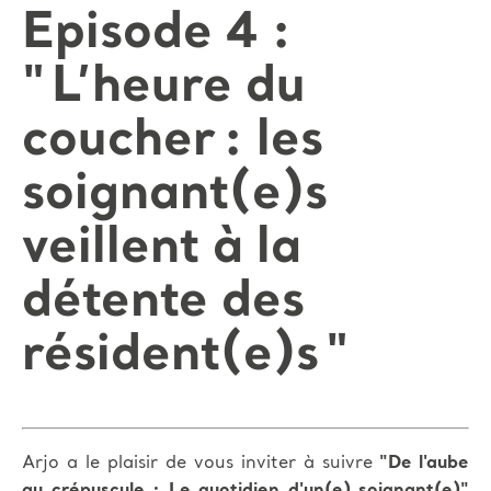
Episode 4 :
" L’heure du
coucher : les
soignant(e)s
veillent à la
détente des
résident(e)s "
Arjo a le plaisir de vous inviter à suivre
"De l'aube
au crépuscule : Le quotidien d'un(e) soignant(e)"