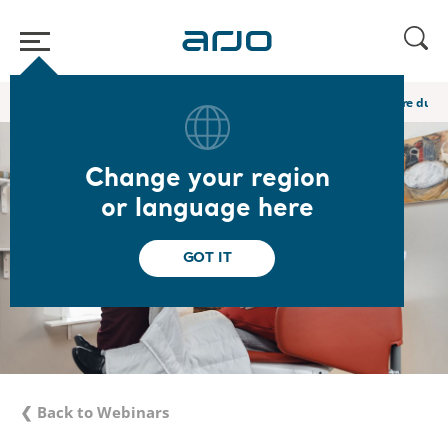
Home
/
...
/
/
Academy webinars & e-learnings
Episode 4 : " L’heure du co
Change your region
or language here
GOT IT
❮ Back to Webinars