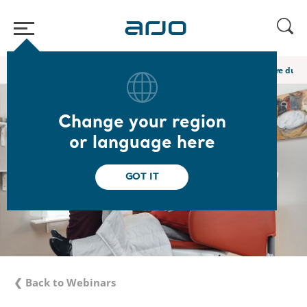
Home
/
...
/
/
Academy webinars & e-learnings
Episode 4 : " L’heure du co
Change your region
or language here
GOT IT
❮ Back to Webinars