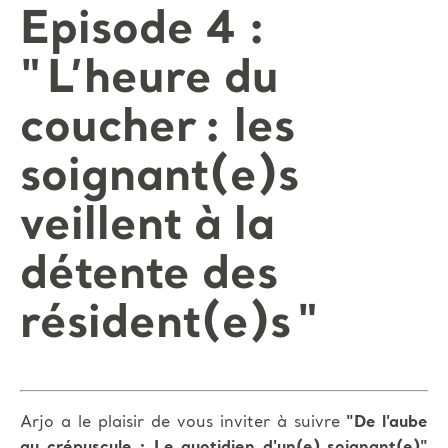
Episode 4 :
" L’heure du
coucher : les
soignant(e)s
veillent à la
détente des
résident(e)s "
Arjo a le plaisir de vous inviter à suivre
"De l'aube
au crépuscule : Le quotidien d'un(e) soignant(e)"