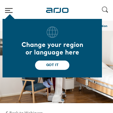
Home
/
...
/
/
Academy webinars & e-learnings
[2/4] Harnais - Gestion de 
Change your region
or language here
GOT IT
❮ Back to Webinars