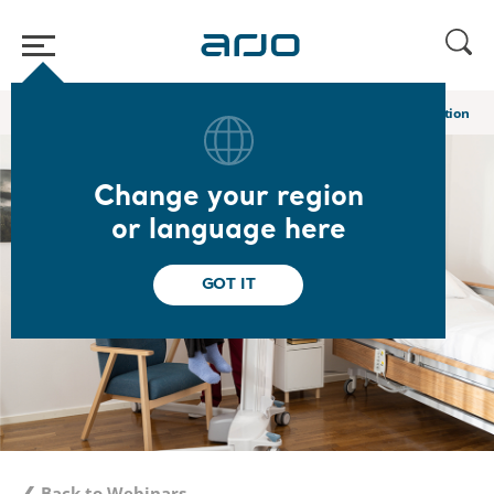
Home
/
...
/
/
Academy webinars & e-learnings
[2/4] Harnais - Gestion de 
Change your region
or language here
GOT IT
❮ Back to Webinars