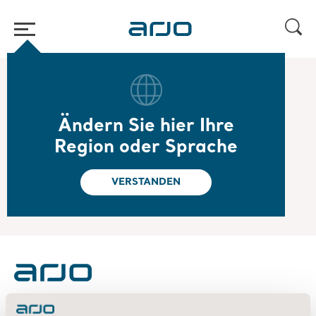
Home
/
...
/
/
2022
Year-end report 2021
Ändern Sie hier Ihre
2022.02.03
Region oder Sprache
Year-end report 2021
Read the report
VERSTANDEN
About us