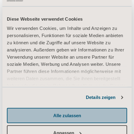
Diese Webseite verwendet Cookies
Produkte
Wir verwenden Cookies, um Inhalte und Anzeigen zu
Dienstleistungen & Lösungen
personalisieren, Funktionen für soziale Medien anbieten
Wissen
zu können und die Zugriffe auf unsere Website zu
analysieren. Außerdem geben wir Informationen zu Ihrer
Über uns
Verwendung unserer Website an unsere Partner für
Kontaktieren Sie uns
soziale Medien, Werbung und Analysen weiter. Unsere
Partner führen diese Informationen möglicherweise mit
Investoren
weiteren Daten zusammen, die Sie ihnen bereitgestellt
Presse
haben oder die sie im Rahmen Ihrer Nutzung der Dienste
gesammelt haben.
Karriere
Details zeigen
Informationen zu Cookies
Architekten und Planer
MediaBank
Alle zulassen
Anpassen