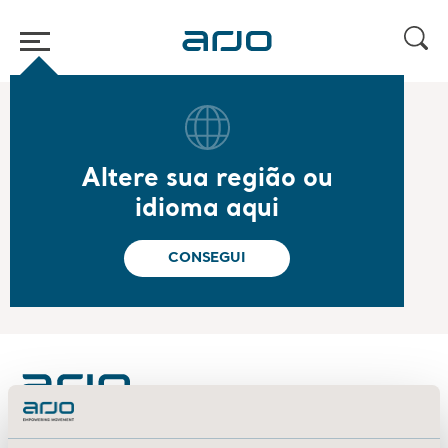
Página inicial
/
...
/
/
2022
Year-end report 2021
Altere sua região ou
2022.02.03
idioma aqui
Year-end report 2021
Read the report
CONSEGUI
About us