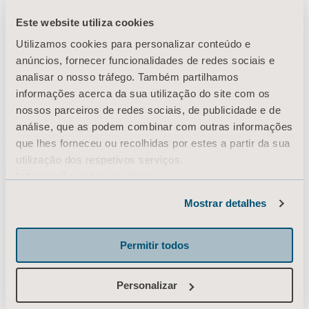
Este website utiliza cookies
Utilizamos cookies para personalizar conteúdo e
Produtos
anúncios, fornecer funcionalidades de redes sociais e
Serviços e soluções
analisar o nosso tráfego. Também partilhamos
informações acerca da sua utilização do site com os
Conhecimento
nossos parceiros de redes sociais, de publicidade e de
Sobre nós
análise, que as podem combinar com outras informações
que lhes forneceu ou recolhidas por estes a partir da sua
Entre em contato conosco
utilização dos respetivos serviços.
Investidores
Informação sobre cookies
Imprensa
Mostrar detalhes
Carreiras
Arquitetos e planejadores
Permitir todos
MediaBank
Personalizar