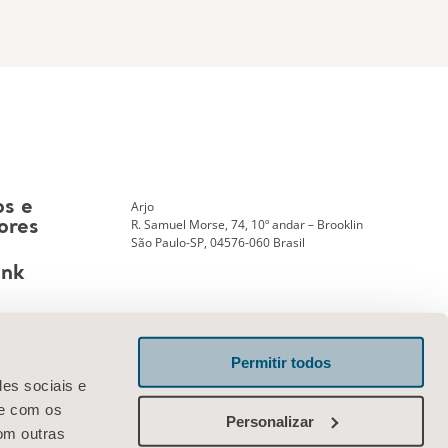
Arjo
os e
R. Samuel Morse, 74, 10º andar – Brooklin
ores
São Paulo-SP, 04576-060 Brasil
ank
Permitir todos
Entre em contato conosco
des sociais e
te com os
Personalizar
om outras