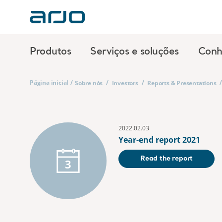
Produtos
Serviços e soluções
Conh
Página inicial
/
/
/
Sobre nós
Investors
Reports & Presentations
2022.02.03
Year-end report 2021
Read the report
3