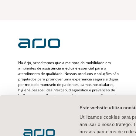
Na Arjo, acreditamos que a melhora da mobilidade em
ambientes de assistência médica é essencial para o
atendimento de qualidade. Nossos produtos e soluções são
projetados para promover uma experiência segura e digna
por meio do manuseio de pacientes, camas hospitalares,
higiene pessoal, desinfecção, diagnóstico e prevenção de
lesões por pressão e tromboembolismo venoso. Com mais
de 6500 pessoas em todo o mundo e 65 anos cuidando de
pacientes e profissionais de saúde, estamos comprometidos
Este website utiliza cooki
em gerar resultados mais saudáveis para as pessoas que
Utilizamos cookies para pe
enfrentam desafios de mobilidade.
analisar o nosso tráfego.
nossos parceiros de redes