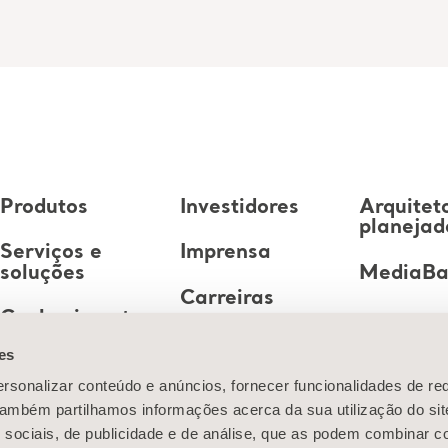
Produtos
Investidores
Arquitet
planejad
Serviços e
Imprensa
soluções
MediaB
Carreiras
Conhecimento
es
Sobre nós
rsonalizar conteúdo e anúncios, fornecer funcionalidades de re
Entre em
 Também partilhamos informações acerca da sua utilização do si
contato conosco
 sociais, de publicidade e de análise, que as podem combinar c