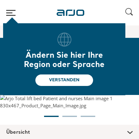
Home
/
...
/
/
Intensivbetten
Total Lift Bed
Ändern Sie hier Ihre
Total Lift Bed
Region oder Sprache
Vollintegriertes Bettsystem
VERSTANDEN
Übersicht