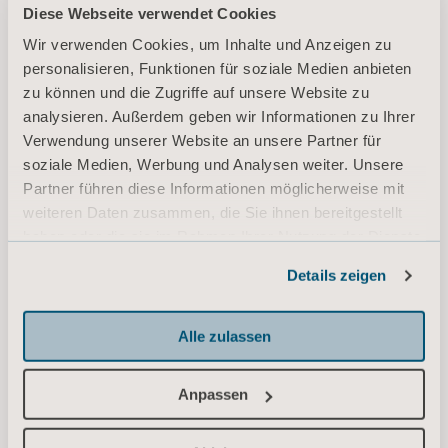
Diese Webseite verwendet Cookies
Total Lift Bed Brochure
Wir verwenden Cookies, um Inhalte und Anzeigen zu
Typ: Broschüre
personalisieren, Funktionen für soziale Medien anbieten
zu können und die Zugriffe auf unsere Website zu
analysieren. Außerdem geben wir Informationen zu Ihrer
DE Germany
Verwendung unserer Website an unsere Partner für
soziale Medien, Werbung und Analysen weiter. Unsere
DOWNLOAD
Partner führen diese Informationen möglicherweise mit
weiteren Daten zusammen, die Sie ihnen bereitgestellt
haben oder die sie im Rahmen Ihrer Nutzung der Dienste
* Bitte wenden Sie sich an Ihren Vertriebspartner vor Ort, ob das Produkt
gesammelt haben.
in Ihrem Land verfügbar ist.
Details zeigen
Informationen zu Cookies
Alle zulassen
Wir sind für Sie da!
Anpassen
Sie finden nicht, wonach Sie suchen? Wir helfen
Ihnen gerne weiter.