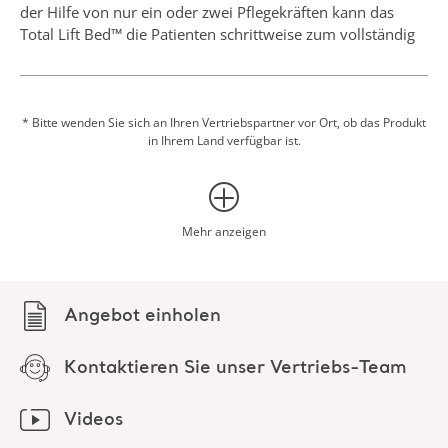
der Hilfe von nur ein oder zwei Pflegekräften kann das
Total Lift Bed™ die Patienten schrittweise zum vollständig
aufrechten Stehen und Tragen des Körpergewichts
mobilisieren, um schon in einer frühen Phase einer
schweren Erkrankung mit der Rehabilitation beginnen zu
können.
* Bitte wenden Sie sich an Ihren Vertriebspartner vor Ort, ob das Produkt
in Ihrem Land verfügbar ist.
Literaturhinweise:
1. Truong AD, Fan E, Brower RG, Needham DM.
Mobilisation von Patienten auf der Intensivstation von der
Pathophysiologie bis zu klinischen Studien. Crit Care.
Mehr anzeigen
2009;13:216.
2. Morris PE, Goad A, Thompson C, et al: Early intensive
care unit mobility therapy in the treatment of acute
Angebot einholen
respiratory failure. Crit Care Med. 2008;36(8):2238-2243
Kontaktieren Sie unser Vertriebs-Team
Videos