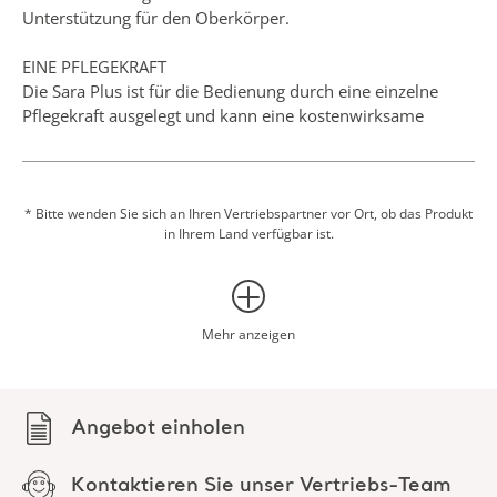
Unterstützung für den Oberkörper.
EINE PFLEGEKRAFT
Die Sara Plus ist für die Bedienung durch eine einzelne
Pflegekraft ausgelegt und kann eine kostenwirksame
Lösung für Transfers im Stehen, Schritt- und Gehübungen
bieten.
GURTLÖSUNGEN
* Bitte wenden Sie sich an Ihren Vertriebspartner vor Ort, ob das Produkt
in Ihrem Land verfügbar ist.
Der Gurt ist speziell für die Sara Plus konzipiert. Er bietet
eine sichere
Befestigung am Lifter, mit der der Patient oder Bewohner
nahe an der Armauflage gehalten und gestützt wird. Es sind
unterschiedliche Arten von Gurten erhältlich: zur
Mehr anzeigen
Unterstützung beim Stehen, Transfer/Gehen sowie
abwischbar.
Angebot einholen
OPTIONALE WAAGE
Eine optionale integrierte Personenwaage erleichtert den
Wiegevorgang.
Kontaktieren Sie unser Vertriebs-Team