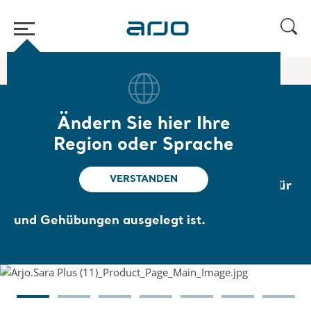
Home
/
...
/
/
Steh- und Aufrichthilfe
Sara Plus
Ändern Sie hier Ihre
Sara Plus
Region oder Sprache
Die Sara Plus ist eine elektrisch
VERSTANDEN
angetriebene Steh- und Aufrichthilfe, die für
aktive Transfers, Gleichgewichts-, Schritt-
und Gehübungen ausgelegt ist.