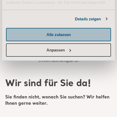
weiteren Daten zusammen, die Sie ihnen bereitgestellt
Quick reference guide - Use
haben oder die sie im Rahmen Ihrer Nutzung der Dienste
Typ: Kurzanleitung (QRG)
gesammelt haben.
Details zeigen
Informationen zu Cookies
DE for Austria, Switzerland, Germany
Alle zulassen
DOWNLOAD
Anpassen
* Bitte wenden Sie sich an Ihren Vertriebspartner vor Ort, ob das Produkt
in Ihrem Land verfügbar ist.
Wir sind für Sie da!
Sie finden nicht, wonach Sie suchen? Wir helfen
Ihnen gerne weiter.