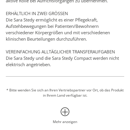
aktive Rolle bei Aufrichtvorgängen zu übernehmen.
ERHÄLTLICH IN ZWEI GRÖSSEN
Die Sara Stedy ermöglicht es einer Pflegekraft,
Aufstehbewegungen bei Patienten/Bewohnern
verschiedener Körpergrößen und mit verschiedenen
klinischen Beurteilungen durchzuführen.
VEREINFACHUNG ALLTÄGLICHER TRANSFERAUFGABEN
Die Sara Stedy und die Sara Stedy Compact werden nicht
elektrisch angetrieben.
VOM DSDC ALS FÜR MENSCHEN MIT DEMENZ GEEIGNET
AKKREDITIERTES PRODUKT
Das Dementia Services Development Centre an der
* Bitte wenden Sie sich an Ihren Vertriebspartner vor Ort, ob das Produkt
in Ihrem Land verfügbar ist.
University of Stirling hat die Sara Stedy überprüft und ihr
eine DSDC-Produkt-Akkreditierungsbewertung der
Klasse 1B verliehen.
Mehr anzeigen