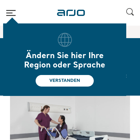
Home
/
...
/
/
Steh- und Aufrichthilfe
Sara Stedy
Ändern Sie hier Ihre
Sara Stedy
Region oder Sprache
Mehr Mobilität, Würde und Unabhängigkeit
VERSTANDEN