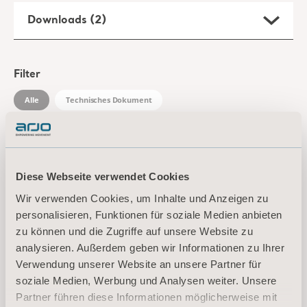
Downloads (2)
Filter
Alle
Technisches Dokument
Sara Stedy/Sara Stedy Compact
Quick reference guide - Functions
Diese Webseite verwendet Cookies
(A4, Portrait, Colour)
Typ: Kurzanleitung (QRG)
Wir verwenden Cookies, um Inhalte und Anzeigen zu
personalisieren, Funktionen für soziale Medien anbieten
DE for Austria, Switzerland, Germany
zu können und die Zugriffe auf unsere Website zu
analysieren. Außerdem geben wir Informationen zu Ihrer
DOWNLOAD
Verwendung unserer Website an unsere Partner für
soziale Medien, Werbung und Analysen weiter. Unsere
Partner führen diese Informationen möglicherweise mit
Sara Stedy/Sara Stedy Compact