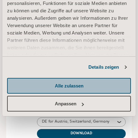
personalisieren, Funktionen für soziale Medien anbieten
zu können und die Zugriffe auf unsere Website zu
DE, EN, NL, FR, IT, ES, ZH for Austria, International, United States of America, Australia, Belgium, Switzerland, Germany, Spain, France, United Kingdom of Great Britain and Northern Ireland, Ireland, Canada, New Zealand, Italy, China, South Africa
analysieren. Außerdem geben wir Informationen zu Ihrer
DOWNLOAD
Verwendung unserer Website an unsere Partner für
soziale Medien, Werbung und Analysen weiter. Unsere
Partner führen diese Informationen möglicherweise mit
Sling selection and application
weiteren Daten zusammen, die Sie ihnen bereitgestellt
Clinical Focus
haben oder die sie im Rahmen Ihrer Nutzung der Dienste
Typ: Klinische Zusammenfassung
gesammelt haben.
Details zeigen
und/oder Dokument zum klinischen Fokus
Informationen zu Cookies
DE for Austria, Switzerland, Germany
Alle zulassen
DOWNLOAD
Anpassen
* Bitte wenden Sie sich an Ihren Vertriebspartner vor Ort, ob das Produkt
in Ihrem Land verfügbar ist.