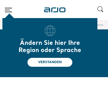
Home
/
...
/
Körpergurte für den Transfer im Bett und für Liegendtransfer
Ändern Sie hier Ihre
Schlaufen-
Region oder Sprache
Extremitätengurt
VERSTANDEN