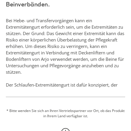
Risiko einer körperlichen Überbelastung der Pflegekraft
erhöhen. Um dieses Risiko zu verringern, kann ein
Extremitätengurt in Verbindung mit Deckenliftern und
Bodenliftern von Arjo verwendet werden, um die Beine für
Untersuchungen und Pflegevorgänge anzuheben und zu
stützen.
Der Schlaufen-Extremitätengurt ist dafür konzipiert, der
Pflegekraft beim Anheben und Halten der Extremitäten von
Pflegebedürftigen mit eingeschränkter Mobilität zu helfen,
wenn diese für verschiedene Aufgaben positioniert werden
müssen, wie beispielsweise: Fußpflege, Wundversorgung
* Bitte wenden Sie sich an Ihren Vertriebspartner vor Ort, ob das Produkt
in Ihrem Land verfügbar ist.
und Anlegen von Beinverbänden.
Dieser Gurt darf nur zusammen mit den
Passivliftersystemen von Arjo (Schlaufenbefestigung)
verwendet werden, die in der Bedienungsanleitung unter
Mehr anzeigen
„Zulässige Kombinationen“ aufgeführt sind.
Angebot einholen