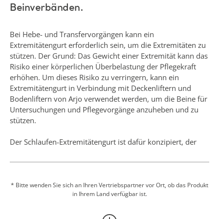
Bei Hebe- und Transfervorgängen kann ein
Extremitätengurt erforderlich sein, um die Extremitäten zu
stützen. Der Grund: Das Gewicht einer Extremität kann das
Risiko einer körperlichen Überbelastung der Pflegekraft
erhöhen. Um dieses Risiko zu verringern, kann ein
Extremitätengurt in Verbindung mit Deckenliftern und
Bodenliftern von Arjo verwendet werden, um die Beine für
Untersuchungen und Pflegevorgänge anzuheben und zu
stützen.
Der Schlaufen-Extremitätengurt ist dafür konzipiert, der
Pflegekraft beim Anheben und Halten der Extremitäten von
Pflegebedürftigen mit eingeschränkter Mobilität zu helfen,
wenn diese für verschiedene Aufgaben positioniert werden
müssen, wie beispielsweise: Fußpflege, Wundversorgung
* Bitte wenden Sie sich an Ihren Vertriebspartner vor Ort, ob das Produkt
in Ihrem Land verfügbar ist.
und Anlegen von Beinverbänden.
Dieser Gurt darf nur zusammen mit den
Passivliftersystemen von Arjo (Schlaufenbefestigung)
verwendet werden, die in der Bedienungsanleitung unter
Mehr anzeigen