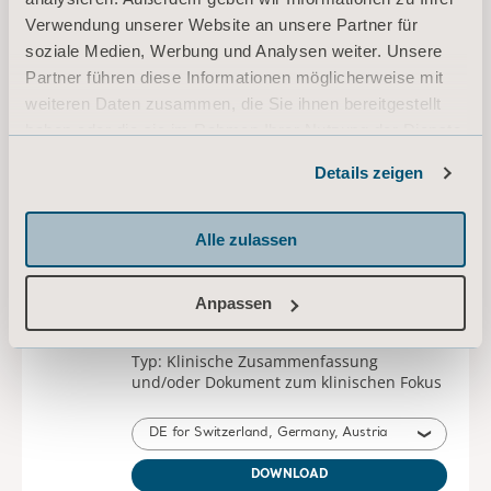
11000 11001 11002 IFU Limb Slings
Verwendung unserer Website an unsere Partner für
Instruction for use
soziale Medien, Werbung und Analysen weiter. Unsere
Typ: Bedienungsanleitung (IFU)
Partner führen diese Informationen möglicherweise mit
weiteren Daten zusammen, die Sie ihnen bereitgestellt
DE, EN, NL, FR, IT, ES, ZH for Switzerland, International, United States of America, Australia, Belgium, Germany, Spain, France, United Kingdom of Great Britain and Northern Ireland, Ireland, Canada, New Zealand, Italy, China, Austria, South Africa
haben oder die sie im Rahmen Ihrer Nutzung der Dienste
gesammelt haben.
DOWNLOAD
Details zeigen
Informationen zu Cookies
Alle zulassen
Sling selection and application
Clinical Focus
Typ: Klinische Zusammenfassung
Anpassen
und/oder Dokument zum klinischen Fokus
DE for Switzerland, Germany, Austria
DOWNLOAD
* Bitte wenden Sie sich an Ihren Vertriebspartner vor Ort, ob das Produkt