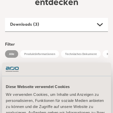
Downloads (3)
Filter
Alle
Produktinformationen
Technisches Dokument
Klin
Slings Leave Behind
Typ: Broschüre
EN for Switzerland, International, United States of America, Australia, Belgium, Germany, Denmark, Spain, France, United Kingdom of Great Britain and Northern Ireland, Norway, Sweden, Ireland, Canada, New Zealand, Italy, Netherlands, Portugal, Brazil, Austria, Russia, Finland, South Africa
Diese Webseite verwendet Cookies
DOWNLOAD
Wir verwenden Cookies, um Inhalte und Anzeigen zu
personalisieren, Funktionen für soziale Medien anbieten
zu können und die Zugriffe auf unsere Website zu
analysieren. Außerdem geben wir Informationen zu Ihrer