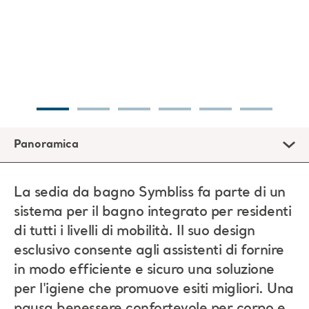
Panoramica
La sedia da bagno Symbliss fa parte di un
sistema per il bagno integrato per residenti
di tutti i livelli di mobilità. Il suo design
esclusivo consente agli assistenti di fornire
in modo efficiente e sicuro una soluzione
per l'igiene che promuove esiti migliori. Una
pausa benessere confortevole per corpo e
mente.
Dotata di un'esclusiva funzione di inclinazione e di un
supporto gambe, la sedia da bagno Symbliss® consente di
fare il bagno ai pazienti di tutti i livelli di mobilità con
trasferimenti minimi. Supporta in modo efficiente il bagno,
la doccia e il trasporto, nonché la vestizione e la
svestizione* dei residenti.