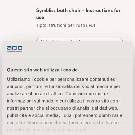
Symbliss bath chair - Quick reference
guide Cleaning and disinfection
Tipo: Guida Rapida (QRG)
IT for Switzerland, Italy
DOWNLOAD
Questo sito web utilizza i cookie
Utilizziamo i cookie per personalizzare contenuti ed
Symbliss bath chair - Quick reference
annunci, per fornire funzionalità dei social media e per
guide Controls
analizzare il nostro traffico. Condividiamo inoltre
Tipo: Guida Rapida (QRG)
informazioni sul modo in cui utilizza il nostro sito con i
nostri partner che si occupano di analisi dei dati web,
pubblicità e social media, i quali potrebbero combinarle
IT for Switzerland, Italy
con altre informazioni che ha fornito loro o che hanno
DOWNLOAD
raccolto dal suo utilizzo dei loro servizi.