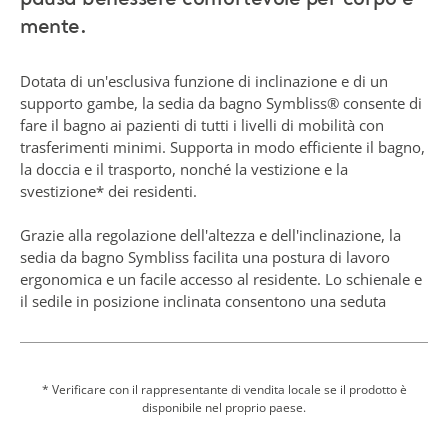
Grazie alla regolazione dell'altezza e dell'inclinazione, la
sedia da bagno Symbliss facilita una postura di lavoro
ergonomica e un facile accesso al residente. Lo schienale e
il sedile in posizione inclinata consentono una seduta
sicura del residente e riducono al minimo lo scivolamento
o il galleggiamento durante il bagno.
La sedia da bagno Symbliss promuove la dignità e il
* Verificare con il rappresentante di vendita locale se il prodotto è
disponibile nel proprio paese.
comfort per contribuire a ridurre i momenti di attrito
durante l'assistenza. Progettata secondo principi di design
per la demenza basati su evidenze scientifiche, ricorda una
sedia da giorno per aspetto e proporzioni. La sedia da
bagno presenta il design QuietConceptᵀᴹ con movimenti
Mostra di più
morbidi e silenziosi.
*In base al livello di mobilità
Richiedi preventivo
Contatta un esperto Arjo