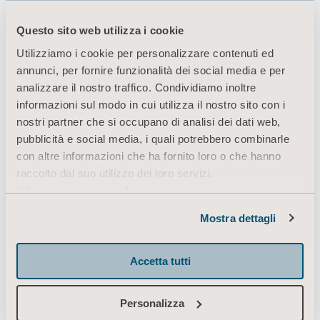
Questo sito web utilizza i cookie
Prodotti
Utilizziamo i cookie per personalizzare contenuti ed
annunci, per fornire funzionalità dei social media e per
Servizi e soluzioni
analizzare il nostro traffico. Condividiamo inoltre
Conoscenze
informazioni sul modo in cui utilizza il nostro sito con i
nostri partner che si occupano di analisi dei dati web,
Chi siamo
pubblicità e social media, i quali potrebbero combinarle
Contatti
con altre informazioni che ha fornito loro o che hanno
raccolto dal suo utilizzo dei loro servizi.
Investitori
Informazioni sui cookie
Stampa
Mostra dettagli
Opportunità di lavoro
Architetti e progettisti
Accetta tutti
Mediabank
Personalizza