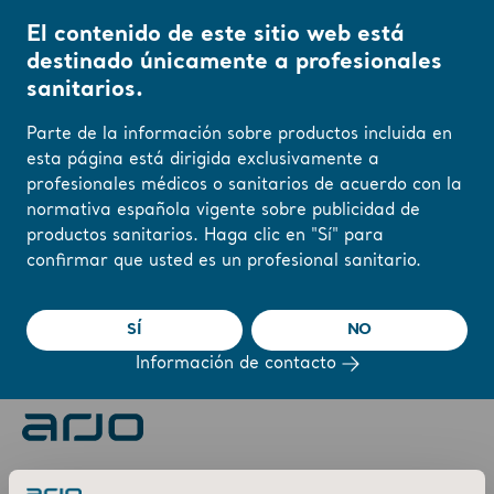
El contenido de este sitio web está
destinado únicamente a profesionales
sanitarios.
Inicio
/
...
/
/
2023
Expected publication date of Annual Report
Parte de la información sobre productos incluida en
esta página está dirigida exclusivamente a
profesionales médicos o sanitarios de acuerdo con la
Cambie su región o
normativa española vigente sobre publicidad de
2023.03.23
idioma aquí
Expected publication date of Annual Report
productos sanitarios. Haga clic en "Sí" para
confirmar que usted es un profesional sanitario.
The Annual Report is expected to be published during Week
ENTENDIDO
12.
SÍ
NO
Información de contacto
About us