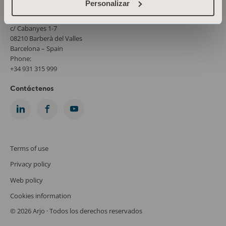
Personalizar
ARJO IBERIA, S.L
Poligono Can Salvatella
c/ Cabanyes 1-7
08210 Barberà del Valles
Barcelona – Spain
Phone:
+34 931 315 999
Contáctenos
Terms of use
Privacy policy
Web policy
Cookies information
© 2026 Arjo · Todos los derechos reservados