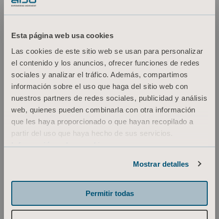
Productos
Esta página web usa cookies
Servicios y soluciones
Las cookies de este sitio web se usan para personalizar
el contenido y los anuncios, ofrecer funciones de redes
Conocimientos
sociales y analizar el tráfico. Además, compartimos
Quiénes somos
información sobre el uso que haga del sitio web con
nuestros partners de redes sociales, publicidad y análisis
Contacto
web, quienes pueden combinarla con otra información
Inversores
que les haya proporcionado o que hayan recopilado a
partir del uso que haya hecho de sus servicios.
Prensa
Información sobre cookies
Empleo
Mostrar detalles
Arquitectos y proyectistas
MediaBank
Permitir todas