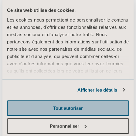
Ce site web utilise des cookies.
Les cookies nous permettent de personnaliser le contenu
Produits
et les annonces, d'offrir des fonctionnalités relatives aux
Services et solutions
médias sociaux et d'analyser notre trafic. Nous
partageons également des informations sur l'utilisation de
Connaissances
notre site avec nos partenaires de médias sociaux, de
À propos d’Arjo
publicité et d'analyse, qui peuvent combiner celles-ci
Contactez-nous
avec d'autres informations que vous leur avez fournies
ou qu'ils ont collectées lors de votre utilisation de leurs
Investisseurs
services.
Appuyer sur
Informations sur les cookies
Afficher les détails
Emploi
Architectes et prescripteurs
Tout autoriser
MediaBank
Personnaliser