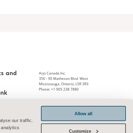
Arjo Canada Inc.
ts and
350 - 90 Matheson Blvd. West
Mississauga, Ontario, L5R 3R3
Phone: +1 905 238 7880
ank
Allow all
Connect with us
yse our traffic.
 analytics
Customize