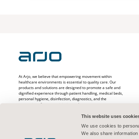
At Arjo, we believe that empowering movement within
healthcare environments is essential to quality care. Our
products and solutions are designed to promote a safe and
dignified experience through patient handling, medical beds,
personal hygiene, disinfection, diagnostics, and the
prevention of pressure injuries and venous
thromboembolism. With over 6500 people worldwide and 65
years caring for patients and healthcare professionals, we
This website uses cookie
are committed to driving healthier outcomes for people
We use cookies to personal
facing mobility challenges.
We also share information 