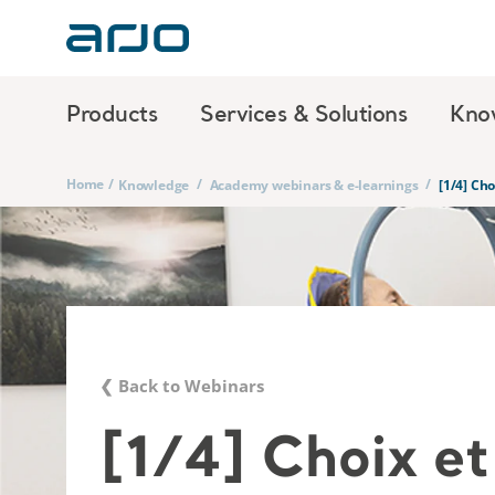
Products
Services & Solutions
Kno
Home
/
/
/
Knowledge
Academy webinars & e-learnings
[1/4] Ch
❮ Back to Webinars
[1/4] Choix et