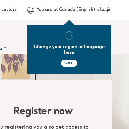
Login
nvestors
You are at Canada (English)
Change your region or language
on ?
here
GOT IT