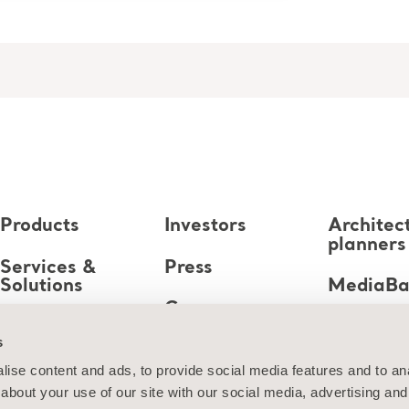
Products
Investors
Architec
planners
Services &
Press
Solutions
MediaB
Career
Knowledge
s
About us
ise content and ads, to provide social media features and to anal
about your use of our site with our social media, advertising and