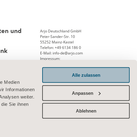
Arjo Deutschland GmbH
ten und
Peter-Sander-Str. 10
55252 Mainz-Kastel
Telefon: +49 6134 186 0
ank
E-Mail: info-de@arjo.com
Impressum:
Geschäftsführung: Andreas Aerni
Amtsgericht Wiesbaden 25, HRB 12913
Alle zulassen
USTID-Nr. DE 126341715
le Medien
Verbinden Sie sich mit uns
ir Informationen
Anpassen
Analysen weiter.
die Sie ihnen
Ablehnen