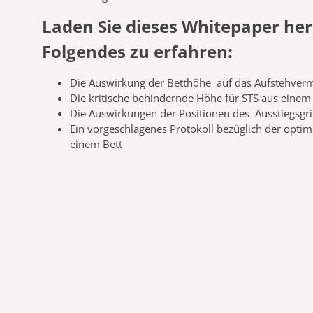
Laden Sie
dieses
Whitepaper
her
Folgendes zu erfahren:
Die
Auswirkung
der
Betthöhe
auf
das
Aufstehverm
Die
kritische
behindernde
Höhe
für STS aus einem
Die
Auswirkungen
der
Positionen
des
Ausstiegsgri
Ein vorgeschlagenes Protokoll bezüglich der optim
einem Bett