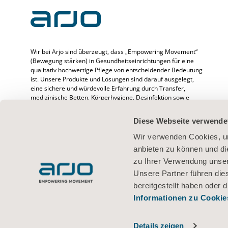
Wir bei Arjo sind überzeugt, dass „Empowering Movement“
(Bewegung stärken) in Gesundheitseinrichtungen für eine
qualitativ hochwertige Pflege von entscheidender Bedeutung
ist. Unsere Produkte und Lösungen sind darauf ausgelegt,
eine sichere und würdevolle Erfahrung durch Transfer,
medizinische Betten, Körperhygiene, Desinfektion sowie
Prävention von druckbedingten Verletzungen und venöser
Thromboembolie zu fördern. Wir beschäftigen mehr als
Diese Webseite verwende
6500 Menschen weltweit und verfügen über mehr als 65
Jahre Erfahrung im Umgang mit Patienten/Bewohnern und
Wir verwenden Cookies, um
medizinischem Fachpersonal. Außerdem setzen wir uns für
anbieten zu können und di
bessere klinische Ergebnisse für Menschen ein, deren
zu Ihrer Verwendung unser
Mobilität beeinträchtigt ist.
Unsere Partner führen die
bereitgestellt haben oder
Informationen zu Cookie
Nutzungsbedingungen
Datenschutzerklärung
Webrichtlinien
Inf
© 2026 Arjo · Alle Rechte vorbehalten
Details zeigen