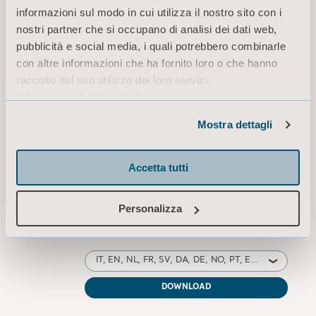
informazioni sul modo in cui utilizza il nostro sito con i
nostri partner che si occupano di analisi dei dati web,
Portable scale adaptor Instructions
pubblicità e social media, i quali potrebbero combinarle
for use
Tipo: Istruzioni per l'uso (IFU)
con altre informazioni che ha fornito loro o che hanno
raccolto dal suo utilizzo dei loro servizi.
Informazioni sui cookie
IT for Italy, Switzerland
Mostra dettagli
DOWNLOAD
Accetta tutti
Refer to the Instructions for use of
the lifter Leaflet
Personalizza
Tipo: Istruzioni per l'uso (IFU)
IT, EN, NL, FR, SV, DA, DE, NO, PT, ES, HE, CS, ZH, TH, KO, ZH, AR, PL, JA, SL, LT, ET, HU, RU, TR, EL, SK, LV, UK for Italy, International, Poland, United States of America, Australia, Belgium, Switzerland, Germany, Denmark, Spain, France, United Kingdom of Great Britain and Northern Ireland, Norway, Sweden, Canada, New Zealand, Netherlands, Portugal, Israel, Brazil, Czech Republic, China, Thailand, Taiwan, Saudi Arabia, Japan, Slovenia, Lithuania, Estonia, United Arab Emirates, South Korea, Hungary, Russia, Turkey, Greece, Slovakia, Latvia, Ukraine, South Africa, Montenegro
DOWNLOAD