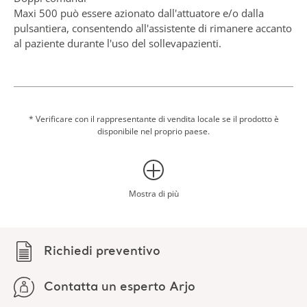
Maxi 500 può essere azionato dall'attuatore e/o dalla
pulsantiera, consentendo all'assistente di rimanere accanto
al paziente durante l'uso del sollevapazienti.
Semplicità
Intuitivo e di facile utilizzo.
Bilancia opzionale
* Verificare con il rappresentante di vendita locale se il prodotto è
disponibile nel proprio paese.
Integrando la pesata nelle procedure di trasferimento si
elimina la necessità di spostare il paziente su una bilancia
fissa, facilitando così le operazioni di routine per il
residente e per l'assistente.
Mostra di più
Richiedi preventivo
Contatta un esperto Arjo