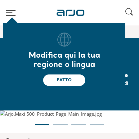
Home
/
...
/
/
Sollevapazienti a pavimento
Maxi 500
Modifica qui la tua
Maxi 500
regione o lingua
Un ausilio facile da usare per trasferimenti e
FATTO
sollevamenti sicuri e confortevoli da parte di
un unico assistente