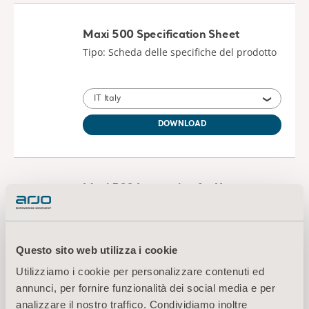
Maxi 500 Specification Sheet
Tipo: Scheda delle specifiche del prodotto
IT Italy
DOWNLOAD
Maxi 500 Instruction for Use
Tipo: Istruzioni per l'uso (IFU)
Questo sito web utilizza i cookie
IT for Italy, Switzerland
Utilizziamo i cookie per personalizzare contenuti ed
DOWNLOAD
annunci, per fornire funzionalità dei social media e per
analizzare il nostro traffico. Condividiamo inoltre