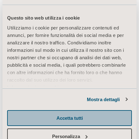
afin de connaître vos souhaits concernant les
prochains webinaires sur les harnais, que nous
pourrons prévoir pour l'année 2026.
Questo sito web utilizza i cookie
Utilizziamo i cookie per personalizzare contenuti ed
annunci, per fornire funzionalità dei social media e per
analizzare il nostro traffico. Condividiamo inoltre
informazioni sul modo in cui utilizza il nostro sito con i
nostri partner che si occupano di analisi dei dati web,
pubblicità e social media, i quali potrebbero combinarle
con altre informazioni che ha fornito loro o che hanno
raccolto dal suo utilizzo dei loro servizi.
Informazioni sui cookie
Mostra dettagli
Accetta tutti
Personalizza