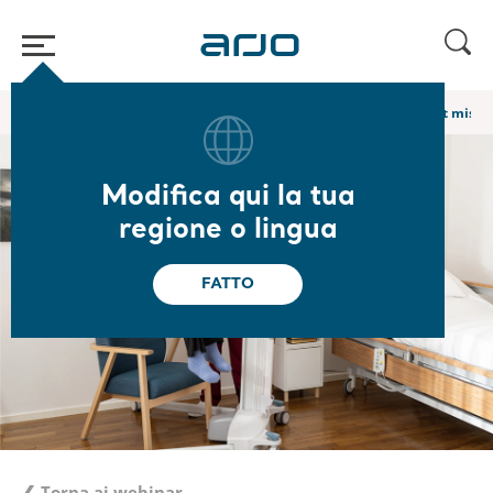
Home
/
...
/
/
Webinar e corsi di e-learning Academy
[1/4] Choix et mise 
Modifica qui la tua
regione o lingua
FATTO
❮ Torna ai webinar