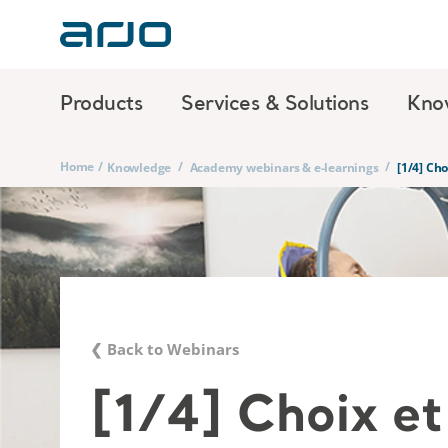
Products
Services & Solutions
Kno
Home
/
/
/
Knowledge
Academy webinars & e-learnings
[1/4] Ch
❮ Back to Webinars
[1/4] Choix et