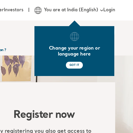
Login
er
Investors
You are at India (English)
Change your region or
on ?
language here
GOT IT