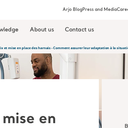
Arjo Blog
Press and Media
Care
wledge
About us
Contact us
oix et mise en place des harnais - Comment assurer leur adaptation à la situati
 mise en