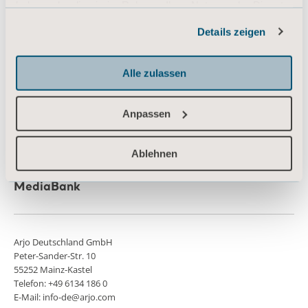
haben oder die sie im Rahmen Ihrer Nutzung der Dienste
Wissen
gesammelt haben.
Details zeigen
Informationen zu Cookies
Über uns
Kontaktieren Sie uns
Alle zulassen
Investoren
Anpassen
Presse
Karriere
Ablehnen
Architekten und Planer
MediaBank
Arjo Deutschland GmbH
Peter-Sander-Str. 10
55252 Mainz-Kastel
Telefon: +49 6134 186 0
E-Mail: info-de@arjo.com