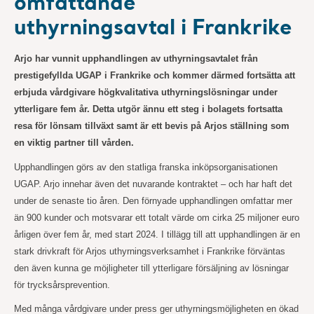
omfattande
uthyrningsavtal i Frankrike
Arjo har vunnit upphandlingen av uthyrningsavtalet från
prestigefyllda UGAP i Frankrike och kommer därmed fortsätta att
erbjuda vårdgivare högkvalitativa uthyrningslösningar under
ytterligare fem år. Detta utgör ännu ett steg i bolagets fortsatta
resa för lönsam tillväxt samt är ett bevis på Arjos ställning som
en viktig partner till vården.
Upphandlingen görs av den statliga franska inköpsorganisationen
UGAP. Arjo innehar även det nuvarande kontraktet – och har haft det
under de senaste tio åren.
Den förnyade upphandlingen omfattar mer
än 900 kunder och motsvarar ett totalt värde om cirka 25 miljoner euro
årligen över fem år, med start 2024. I tillägg till att upphandlingen är en
stark drivkraft för Arjos uthyrningsverksamhet i Frankrike förväntas
den även kunna ge möjligheter till ytterligare försäljning av lösningar
för trycksårsprevention.
Med många vårdgivare under press ger uthyrningsmöjligheten en ökad