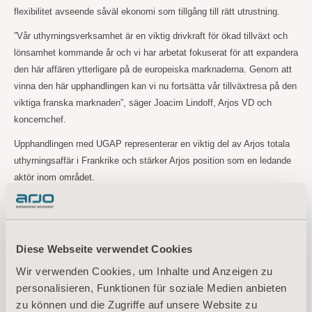
flexibilitet avseende såväl ekonomi som tillgång till rätt utrustning.
”Vår uthyrningsverksamhet är en viktig drivkraft för ökad tillväxt och
lönsamhet kommande år och vi har arbetat fokuserat för att expandera
den här affären ytterligare på de europeiska marknaderna. Genom att
vinna den här upphandlingen kan vi nu fortsätta vår tillväxtresa på den
viktiga franska marknaden”, säger Joacim Lindoff, Arjos VD och
koncernchef.
Upphandlingen med UGAP representerar en viktig del av Arjos totala
uthyrningsaffär i Frankrike och stärker Arjos position som en ledande
aktör inom området.
“Vårt team i Frankrike har gjort ett fantastiskt arbete i att erbjuda
kunder högkvalitativa uthyrningslösningar och det förnyade UGAP-
kontraktet är ett fint bevis på detta”, avslutar Joacim Lindoff.
Diese Webseite verwendet Cookies
För mer information, vänligen kontakta:
Wir verwenden Cookies, um Inhalte und Anzeigen zu
Maria Nilsson, EVP Communication & Public Relations
personalisieren, Funktionen für soziale Medien anbieten
Tel: +46 734 244
515
zu können und die Zugriffe auf unsere Website zu