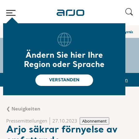
Home
/
...
/
/
Newsroom
Arjo säkrar förnyelse av omfattande uthyrningsa
The share
s-arjo
Ändern Sie hier Ihre
Region oder Sprache
r
Reports & Presentations
The share
Newsroom
VERSTANDEN
❮ Neuigkeiten
Pressemitteilungen
27.10.2023
Abonnement
Arjo säkrar förnyelse av