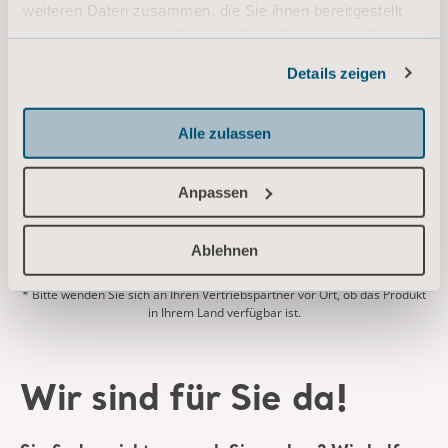
Typ: Bedienungsanleitung (IFU)
weiteren Daten zusammen, die Sie ihnen bereitgestellt
haben oder die sie im Rahmen Ihrer Nutzung der Dienste
gesammelt haben.
DE for Germany, Belgium, Switzerland, Austria
Details zeigen
Informationen zu Cookies
DOWNLOAD
Alle zulassen
* Bitte wenden Sie sich an Ihren Vertriebspartner vor Ort, ob das Produkt
Anpassen
in Ihrem Land verfügbar ist.
Ablehnen
Wir sind für Sie da!
Sie finden nicht, wonach Sie suchen? Wir helfen
Ihnen gerne weiter.