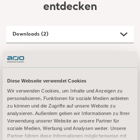
Filter
Alle
Produktinformationen
Technisches Dokument
Slings Leave Behind
Typ: Broschüre
Diese Webseite verwendet Cookies
DE Germany
Wir verwenden Cookies, um Inhalte und Anzeigen zu
personalisieren, Funktionen für soziale Medien anbieten
DOWNLOAD
zu können und die Zugriffe auf unsere Website zu
analysieren. Außerdem geben wir Informationen zu Ihrer
Verwendung unserer Website an unsere Partner für
soziale Medien, Werbung und Analysen weiter. Unsere
Loop ambulation sling - Instructions
for use
Partner führen diese Informationen möglicherweise mit