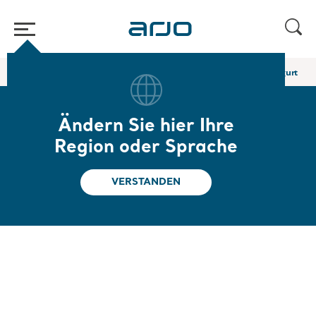
Home
/
...
/
/
Stehhilfe- und Gehgurte
Schlaufen-Mobilisierungsgurt
Ändern Sie hier Ihre
Schlaufen-
Region oder Sprache
Mobilisierungsgurt
VERSTANDEN