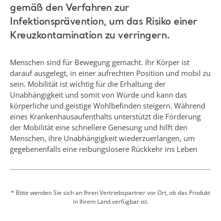
Menschen sind für Bewegung gemacht. Ihr Körper ist
darauf ausgelegt, in einer aufrechten Position und mobil zu
sein. Mobilität ist wichtig für die Erhaltung der
Unabhängigkeit und somit von Würde und kann das
körperliche und geistige Wohlbefinden steigern. Während
eines Krankenhausaufenthalts unterstützt die Förderung
der Mobilität eine schnellere Genesung und hilft den
Menschen, ihre Unabhängigkeit wiederzuerlangen, um
gegebenenfalls eine reibungslosere Rückkehr ins Leben
außerhalb des Krankenhauses zu ermöglichen.
Der Schlaufen-Mobilisierungsgurt bietet dem
Pflegebedürftigen die benötigte Unterstützung, damit der
* Bitte wenden Sie sich an Ihren Vertriebspartner vor Ort, ob das Produkt
in Ihrem Land verfügbar ist.
Therapeut ihn zu sinnvollen und realistischen Aktivitäten
anleiten kann. Der Gurt wurde für die Verwendung mit
einem kompatiblen Hilfsmittel entwickelt und unterstützt
eine Reihe von Rehabilitationsaktivitäten, darunter
Aufstehvorgänge, Steh- und Gehübungen sowie
Mehr anzeigen
Gehtraining mit partieller Gewichtsentlastung. Falls der
Pflegebedürftige das Gleichgewicht verliert, verhindert der