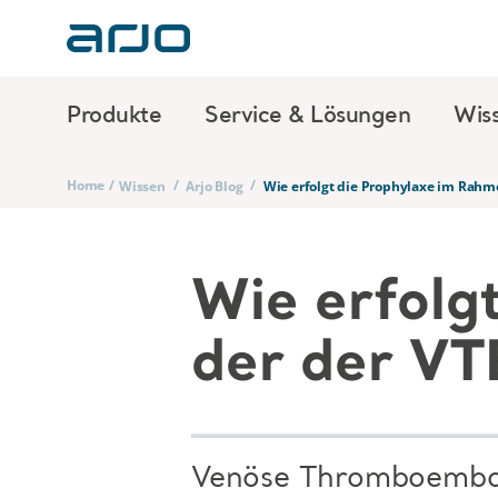
Produkte
Service & Lösungen
Wis
Home
/
/
/
Wissen
Arjo Blog
Wie erfolgt die Prophylaxe im Rahm
Wie erfolg
der der VT
Venöse Thromboemboli