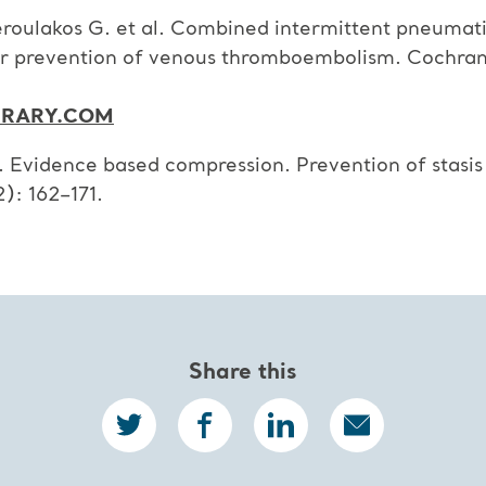
 Geroulakos G. et al. Combined intermittent pneumat
or prevention of venous thromboembolism. Cochra
RARY.COM
P. Evidence based compression. Prevention of stasi
): 162–171.
Share this