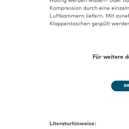
Häufig werden waden- oder ob
Kompression durch eine einzel
Luftkammern liefern. Mit zune
Klappentaschen gespült werden
Für weitere d
B
Literaturhinweise: