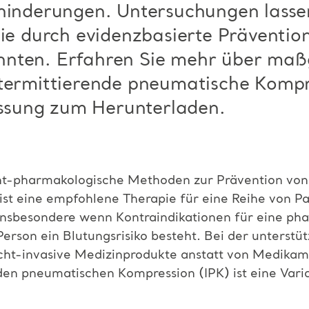
ehinderungen. Untersuchungen lasse
sie durch evidenzbasierte Präventio
nten. Erfahren Sie mehr über maß
termittierende pneumatische Kompre
sung zum Herunterladen.
icht-pharmakologische Methoden zur Prävention v
st eine empfohlene Therapie für eine Reihe von Pat
 insbesondere wenn Kontraindikationen für eine ph
Person ein Blutungsrisiko besteht. Bei der unterst
cht-invasive Medizinprodukte anstatt von Medika
en pneumatischen Kompression (IPK) ist eine Vari