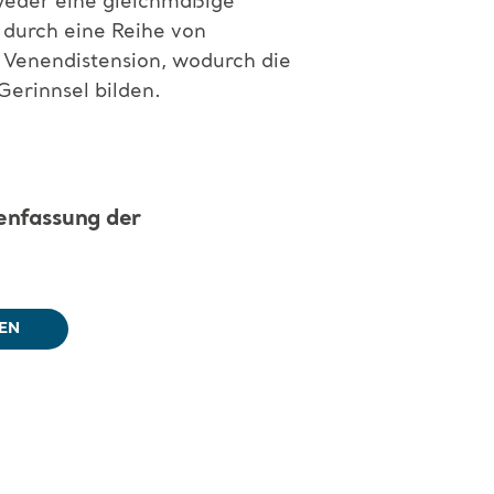
weder eine gleichmäßige
 durch eine Reihe von
 Venendistension, wodurch die
erinnsel bilden.
menfassung der
EN