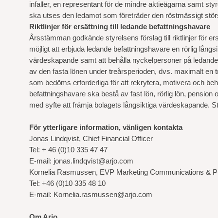
infaller, en representant för de mindre aktieägarna samt s
ska utses den ledamot som företräder den röstmässigt stör
Riktlinjer för ersättning till ledande befattningshavare
Årsstämman godkände styrelsens förslag till riktlinjer för ers
möjligt att erbjuda ledande befattningshavare en rörlig långs
värdeskapande samt att behålla nyckelpersoner på ledande 
av den fasta lönen under treårsperioden, dvs. maximalt en tred
som bedöms erforderliga för att rekrytera, motivera och behå
befattningshavare ska bestå av fast lön, rörlig lön, pensio
med syfte att främja bolagets långsiktiga värdeskapande. Styrel
För ytterligare information, vänligen kontakta
Jonas Lindqvist,
Chief Financial Officer
Tel: + 46 (0)10 335 47 47
E-mail: jonas.lindqvist@arjo.com
Kornelia Rasmussen,
EVP Marketing Communications & Pu
Tel: +46 (0)10 335 48 10
E-mail: Kornelia.rasmussen@arjo.com
Om Arjo