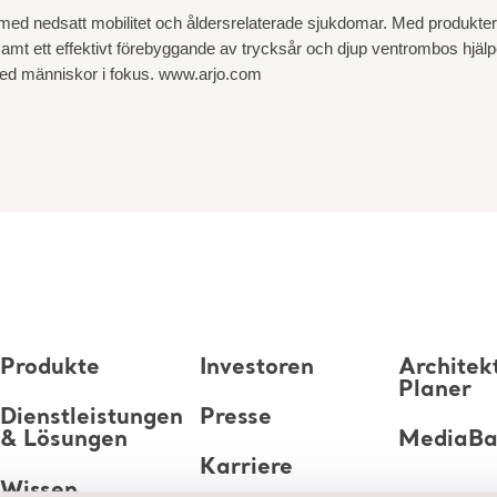
skor med nedsatt mobilitet och åldersrelaterade sjukdomar. Med produk
samt ett effektivt förebyggande av trycksår och djup ventrombos hjälper
i med människor i fokus. www.arjo.com
Produkte
Investoren
Architek
Planer
Dienstleistungen
Presse
& Lösungen
MediaB
Karriere
Wissen