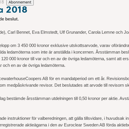
18
Abonnement
ma 2018
de beslut.
de), Carl Bennet, Eva Elmstedt, Ulf Grunander, Carola Lemne och Jo
elopp om 3 450 000 kronor exklusive utskottsarvode, varav oförändrat
da ledamöterna som inte är anställda i koncernen. Årsstämman besluta
120 000 kronor till var och en av de övriga ledamöterna, samt att ersä
var och en av de övriga ledamöterna.
ricewaterhouseCoopers AB för en mandatperiod om ett år. Revisionsbo
m medpåskrivande revisor. Det beslutades att arvode till revisorn sk
ag bestämde årsstämman utdelningen till 0,50 kronor per aktie. Avstämn
e instruktioner för valberedningen, att gälla tillsvidare, i huvudsak
garregistrerade aktieägarna i den av Euroclear Sweden AB förda aktie