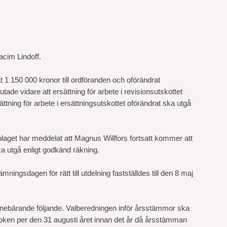
acim Lindoff.
 1 150 000 kronor till ordföranden och oförändrat
de vidare att ersättning för arbete i revisionsutskottet
ttning för arbete i ersättningsutskottet oförändrat ska utgå
laget har meddelat att Magnus Willfors fortsatt kommer att
a utgå enligt godkänd räkning.
ingsdagen för rätt till utdelning fastställdes till den 8 maj
 innebärande följande. Valberedningen inför årsstämmor ska
boken per den 31 augusti året innan det år då årsstämman