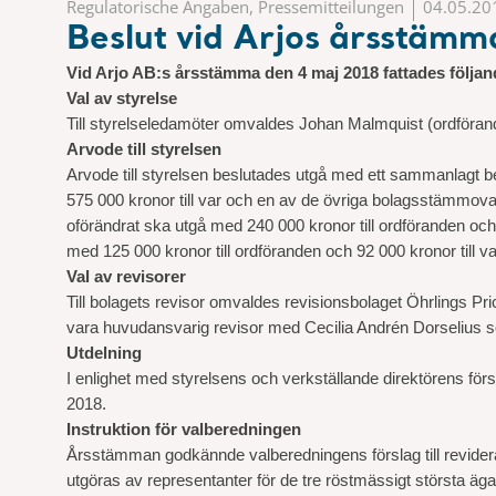
Regulatorische Angaben, Pressemitteilungen
04.05.20
Beslut vid Arjos årsstäm
Vid Arjo AB:s årsstämma den 4 maj 2018 fattades följan
Val av styrelse
Till styrelseledamöter omvaldes Johan Malmquist (ordföran
Arvode till styrelsen
Arvode till styrelsen beslutades utgå med ett sammanlagt b
575 000 kronor till var och en av de övriga bolagsstämmoval
oförändrat ska utgå med 240 000 kronor till ordföranden och 
med 125 000 kronor till ordföranden och 92 000 kronor till 
Val av revisorer
Till bolagets revisor omvaldes revisionsbolaget Öhrlings P
vara huvudansvarig revisor med Cecilia Andrén Dorselius so
Utdelning
I enlighet med styrelsens och verkställande direktörens försl
2018.
Instruktion för valberedningen
Årsstämman godkännde valberedningens förslag till reviderad
utgöras av representanter för de tre röstmässigt största ä