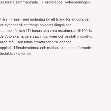
ss första sammanträde. Till ordförande i valberedningen
rs riktlinjer med undantag för ett tillägg för att göra det
 syftande till att främja bolagets långsiktiga
erksamhetsår och LTI-bonus ska vara maximerad till 100 %
nde. Arjo ska ha de ersättningsnivåer och anställningsvillkor
lda mål. Den totala ersättningen till ledande
opplad till förutbestämda och mätbara kriterier utformade
ärskilda skäl för det.