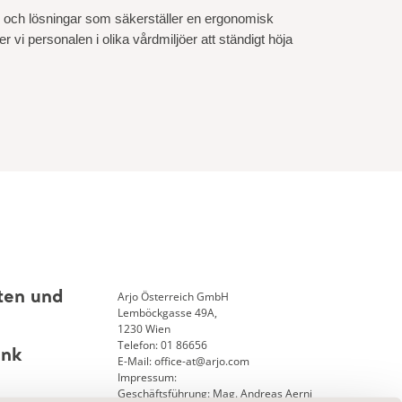
ter och lösningar som säkerställer en ergonomisk
 vi personalen i olika vårdmiljöer att ständigt höja
Arjo Österreich GmbH
ten und
Lemböckgasse 49A,
1230 Wien
Telefon: 01 86656
ank
E-Mail: office-at@arjo.com
Impressum:
Geschäftsführung: Mag. Andreas Aerni