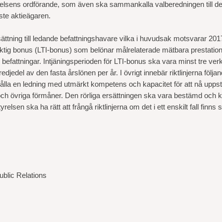
tyrelsens ordförande, som även ska sammankalla valberedningen till de
ste aktieägaren.
ättning till ledande befattningshavare vilka i huvudsak motsvarar 2017 å
iktig bonus (LTI-bonus) som belönar målrelaterade mätbara prestationer
befattningar. Intjäningsperioden för LTI-bonus ska vara minst tre v
jedel av den fasta årslönen per år. I övrigt innebär riktlinjerna följa
lla en ledning med utmärkt kompetens och kapacitet för att nå uppstäl
n och övriga förmåner. Den rörliga ersättningen ska vara bestämd och k
sen ska ha rätt att frångå riktlinjerna om det i ett enskilt fall finns s
blic Relations