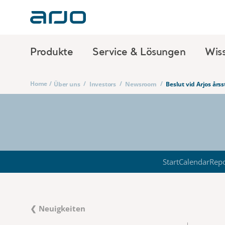
Produkte
Service & Lösungen
Wis
Home
/
/
/
/
Über uns
Investors
Newsroom
Beslut vid Arjos år
Start
Calendar
Repo
❮ Neuigkeiten