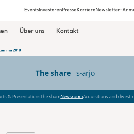
Events
Investoren
Presse
Karriere
Newsletter-Anm
sen
Über uns
Kontakt
sstämma 2018
The share
s-arjo
rts & Presentations
The share
Newsroom
Acquisitions and divest