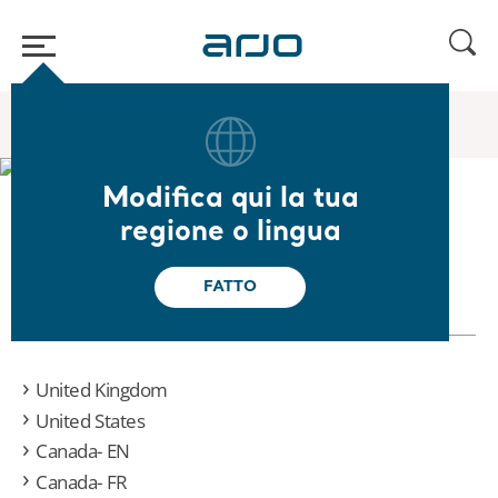
Home
/
Country Selector Clinical Focus Guide
Modifica qui la tua
regione o lingua
To request a copy of the Clinical Focus
Guide, please select your country:
FATTO
United Kingdom
United States
Canada- EN
Canada- FR