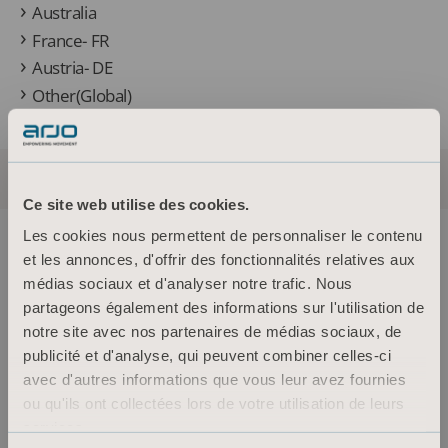
Australia
France- FR
Austria- DE
Other(Global)
Ce site web utilise des cookies.
Les cookies nous permettent de personnaliser le contenu
et les annonces, d'offrir des fonctionnalités relatives aux
médias sociaux et d'analyser notre trafic. Nous
partageons également des informations sur l'utilisation de
About us
notre site avec nos partenaires de médias sociaux, de
publicité et d'analyse, qui peuvent combiner celles-ci
avec d'autres informations que vous leur avez fournies
Produits
ou qu'ils ont collectées lors de votre utilisation de leurs
Services et solutions
services.