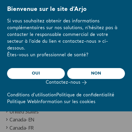
Bienvenue sur le site d’Arjo
Si vous souhaitez obtenir des informations
complémentaires sur nos solutions, n’hésitez pas à
Accueil
/
Country Selector Clinical Focus Guide
contacter le responsable commercial de votre
secteur à l’aide du lien « contactez-nous » ci-
dessous.
Modifiez votre
Êtes-vous un professionnel de santé?
région ou votre
To request a copy of the Clinical Focus
langue ici
OUI
NON
Guide, please select your country:
Contactez-nous
J'AI COMPRIS
Conditions d’utilisation
Politique de confidentialité
Politique Web
Information sur les cookies
United Kingdom
United States
Canada- EN
Canada- FR