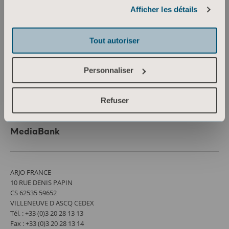
Informations sur les cookies
Connaissances
Afficher les détails
À propos d’Arjo
Tout autoriser
Contactez-nous
Investisseurs
Personnaliser
Presse et médias
Emploi
Refuser
Architectes et prescripteurs
MediaBank
ARJO FRANCE
10 RUE DENIS PAPIN
CS 62535 59652
VILLENEUVE D ASCQ CEDEX
Tél. : +33 (0)3 20 28 13 13
Fax : +33 (0)3 20 28 13 14