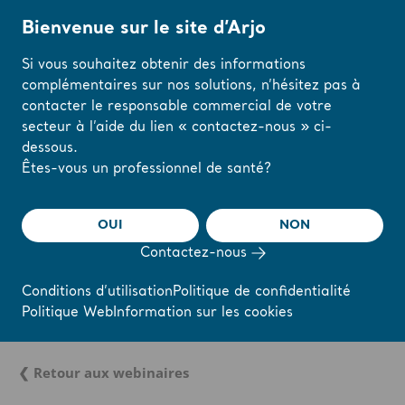
Bienvenue sur le site d’Arjo
Si vous souhaitez obtenir des informations
complémentaires sur nos solutions, n’hésitez pas à
Accueil
/
...
/
/
Webinaires et formations en ligne de l’Académie Arjo
Géol
contacter le responsable commercial de votre
secteur à l’aide du lien « contactez-nous » ci-
dessous.
Modifiez votre
Êtes-vous un professionnel de santé?
région ou votre
langue ici
OUI
NON
Contactez-nous
J'AI COMPRIS
Conditions d’utilisation
Politique de confidentialité
Politique Web
Information sur les cookies
❮ Retour aux webinaires