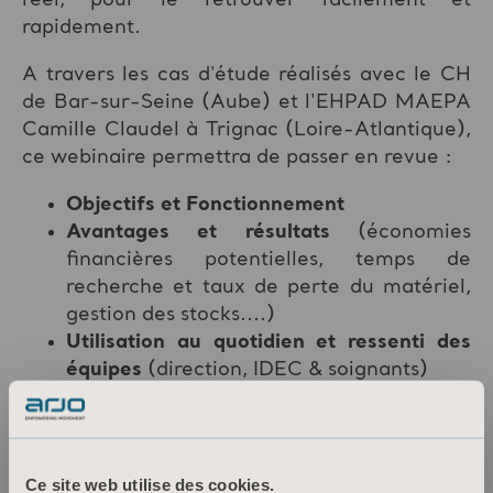
rapidement.
A travers les cas d'étude réalisés avec le CH
de Bar-sur-Seine (Aube) et l'EHPAD MAEPA
Camille Claudel à Trignac (Loire-Atlantique),
ce webinaire permettra de passer en revue :
Objectifs et Fonctionnement
Avantages et résultats
(économies
financières potentielles, temps de
recherche et taux de perte du matériel,
gestion des stocks....)
Utilisation au quotidien et ressenti des
équipes
(direction, IDEC & soignants)
Ce site web utilise des cookies.