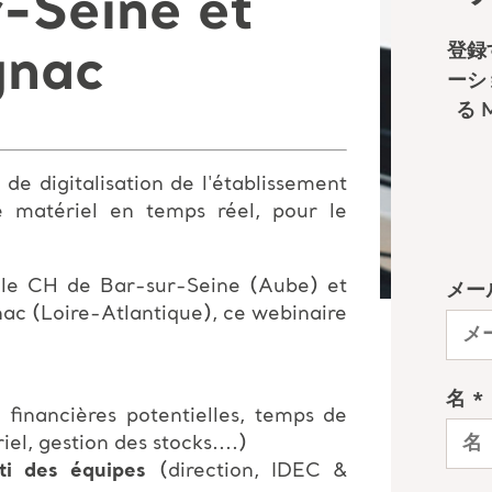
-Seine et
gnac
de digitalisation de l'établissement
e matériel en temps réel, pour le
c le CH de Bar-sur-Seine (Aube) et
c (Loire-Atlantique), ce webinaire
financières potentielles, temps de
el, gestion des stocks....)
nti des équipes
(direction, IDEC &