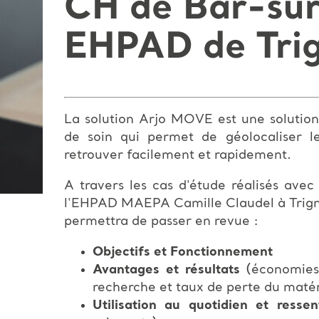
CH de Bar-sur
EHPAD de Tri
La solution Arjo MOVE est une solution 
de soin qui permet de géolocaliser l
retrouver facilement et rapidement.
A travers les cas d'étude réalisés ave
l'EHPAD MAEPA Camille Claudel à Trigna
permettra de passer en revue :
Objectifs et Fonctionnement
Avantages et résultats
(économies 
recherche et taux de perte du matéri
Utilisation au quotidien et resse