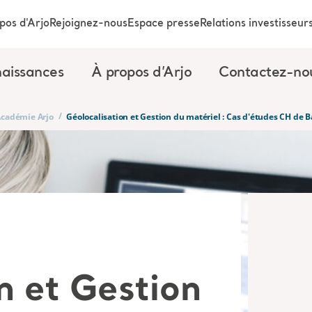
pos d'Arjo
Rejoignez-nous
Espace presse
Relations investisseur
aissances
À propos d’Arjo
Contactez-no
/
’Académie Arjo
Géolocalisation et Gestion du matériel : Cas d'études CH de 
n et Gestion