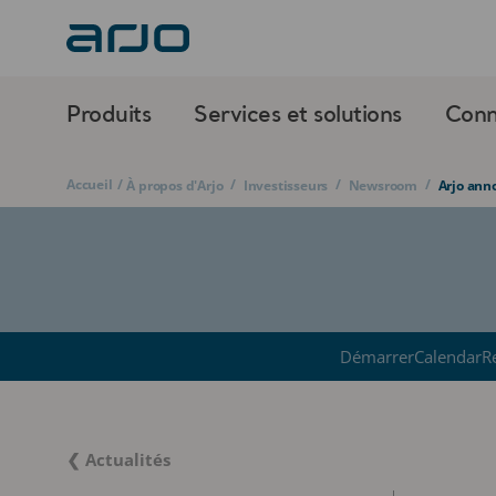
Produits
Services et solutions
Conn
Accueil
/
/
/
/
À propos d'Arjo
Investisseurs
Newsroom
Arjo ann
Démarrer
Calendar
R
❮ Actualités