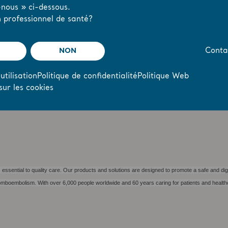
nous » ci-dessous.
 professionnel de santé?
he following link:
https://tv.streamfabriken.com/arjo-q2-2021
ontact:
NON
Conta
utilisation
Politique de confidentialité
Politique Web
sur les cookies
essential to quality care. Our products and solutions are designed to promote a safe and dig
hromboembolism. With over 6,000 people worldwide and 60 years caring for patients and health