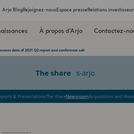
Arjo Blog
Rejoignez-nous
Espace presse
Relations investisseur
aissances
À propos d’Arjo
Contactez-no
ounces date of 2021 Q2 report and conference call
The share
s-arjo
eports & Presentations
The share
Newsroom
Acquisitions and dive