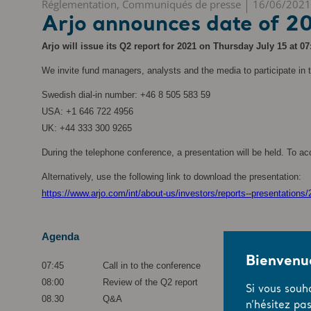
Réglementation, Communiqués de presse
16/06/2021
Arjo announces date of 20
Arjo will issue its Q2 report for 2021 on Thursday July 15 at 
We invite fund managers, analysts and the media to participate in 
Swedish dial-in number: +46 8 505 583 59
USA: +1 646 722 4956
UK: +44 333 300 9265
During the telephone conference, a presentation will be held. To ac
Alternatively, use the following link to download the presentation:
https://www.arjo.com/int/about-us/investors/reports--presentations/
Agenda
Bienvenue
07:45 Call in to the conference
08:00 Review of the Q2 report
Si vous souh
08.30 Q&A
n’hésitez pa