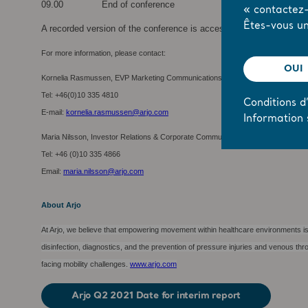
09.00 End of conference
« contactez-
Êtes-vous un
A recorded version of the conference is accessible for 3 years via t
For more information, please c
OUI
Kornelia Rasmussen, EVP Marketing Communications & Public Relations
Tel: +46(0)10 335 4810
Conditions d’
E-mail:
kornelia.rasmussen@arjo.com
Information 
Maria Nilsson, Investor Relations & Corporate Communications
Tel: +46 (0)10 335 4866
Email:
maria.nilsson@arjo.com
About Arjo
At Arjo, we believe that empowering movement within healthcare environments is 
disinfection, diagnostics, and the prevention of pressure injuries and venous t
facing mobility challenges.
www.arjo.com
Arjo Q2 2021 Date for interim report