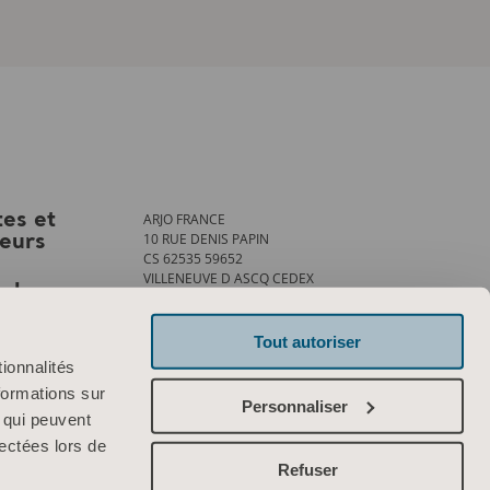
ARJO FRANCE
tes et
10 RUE DENIS PAPIN
teurs
CS 62535 59652
VILLENEUVE D ASCQ CEDEX
ank
Tél. : +33 (0)3 20 28 13 13
Fax : +33 (0)3 20 28 13 14
info.france@arjo.com
Tout autoriser
ionnalités
Contactez-nous
formations sur
Personnaliser
, qui peuvent
lectées lors de
Refuser