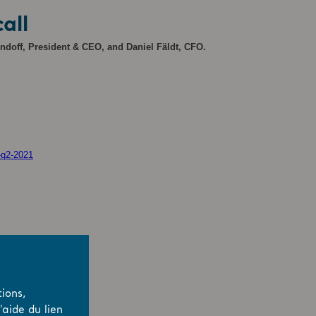
all
Lindoff, President & CEO, and Daniel Fäldt, CFO.
o-q2-2021
ions,
aide du lien