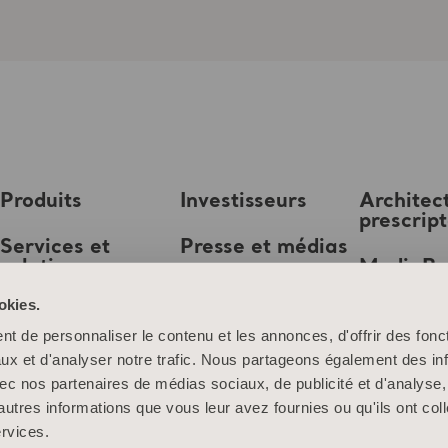
Produits
Investisseurs
Architec
prescrip
Services et
Presse et médias
solutions
MediaB
Emploi
okies.
Connaissances
t de personnaliser le contenu et les annonces, d'offrir des fonct
À propos d’Arjo
ux et d'analyser notre trafic. Nous partageons également des in
 avec nos partenaires de médias sociaux, de publicité et d'analyse
Contactez-nous
autres informations que vous leur avez fournies ou qu'ils ont col
ervices.