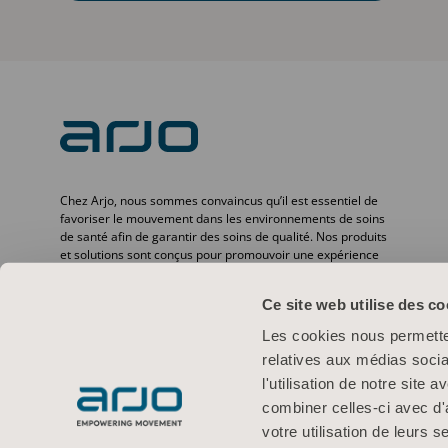
Chez Arjo, nous sommes convaincus qu’il est essentiel de
favoriser le mouvement dans les environnements de soins
de santé afin de garantir des soins de qualité. Nos produits
et solutions sont conçus pour promouvoir une expérience
sûre et offrir davantage de dignité à travers le transfert des
patients, les lits médicaux, l’hygiène personnelle, la
Ce site web utilise des co
désinfection, le diagnostic et la prévention des escarres ainsi
que la thromboembolie veineuse. Avec plus de
Les cookies nous permetten
6 500 personnes dans le monde et 65 ans d’expérience en
relatives aux médias socia
matière de besoins des patients et des professionnels de la
santé, nous nous engageons à améliorer la vie des
l'utilisation de notre site
personnes confrontées à des problèmes de mobilité.
combiner celles-ci avec d'
votre utilisation de leurs s