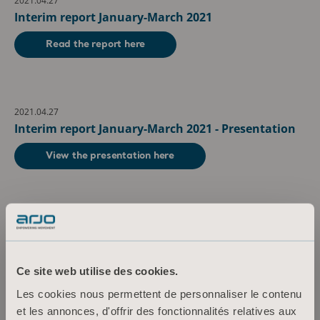
2021.04.27
Interim report January-March 2021
Read the report here
2021.04.27
Interim report January-March 2021 - Presentation
View the presentation here
juillet
2021.07.15
Interim report January-June 2021
Ce site web utilise des cookies.
Read the report here
Les cookies nous permettent de personnaliser le contenu
et les annonces, d'offrir des fonctionnalités relatives aux