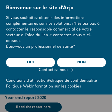
Bienvenue sur le site d’Arjo
Si vous souhaitez obtenir des informations
complémentaires sur nos solutions, n’hésitez pas à
Accueil
/
...
/
/
Reports & Presentations
2021
contacter le responsable commercial de votre
Démarrer
Calendar
Reports & Presentations
Th
secteur à l’aide du lien « contactez-nous » ci-
dessous.
Modifiez votre
Êtes-vous un professionnel de santé?
région ou votre
langue ici
OUI
NON
2021
Contactez-nous
J'AI COMPRIS
Conditions d’utilisation
Politique de confidentialité
février
Politique Web
Information sur les cookies
2021.02.03
Year-end report 2020
Read the report here