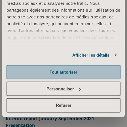
médias sociaux et d'analyser notre trafic. Nous
partageons également des informations sur l'utilisation de
2021.07.15
notre site avec nos partenaires de médias sociaux, de
Interim report January-June 2021 - Presentation
publicité et d'analyse, qui peuvent combiner celles-ci
avec d'autres informations que vous leur avez fournies
View the presentation here
ou qu'ils ont collectées lors de votre utilisation de leurs
services.
Informations sur les cookies
Afficher les détails
octobre
2021.10.28
Tout autoriser
Interim report January-September 2021
Read the report here
Personnaliser
Refuser
2021.10.28
Interim report January-September 2021 -
Presentation