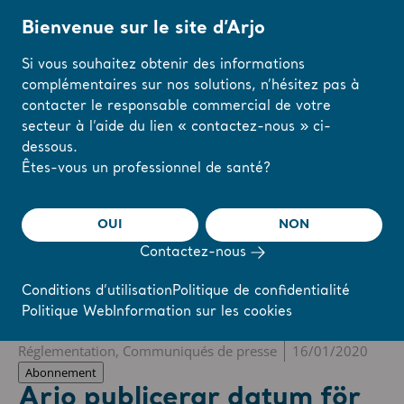
Bienvenue sur le site d’Arjo
Si vous souhaitez obtenir des informations
complémentaires sur nos solutions, n’hésitez pas à
Accueil
/
...
/
/
Newsroom
Arjo publicerar datum för bokslutskommuniké
contacter le responsable commercial de votre
secteur à l’aide du lien « contactez-nous » ci-
dessous.
The share
s-arjo
Modifiez votre
Êtes-vous un professionnel de santé?
région ou votre
langue ici
OUI
NON
r
Reports & Presentations
The share
Newsroom
Contactez-nous
J'AI COMPRIS
Conditions d’utilisation
Politique de confidentialité
Politique Web
Information sur les cookies
❮ Actualités
Réglementation, Communiqués de presse
16/01/2020
Abonnement
Arjo publicerar datum för