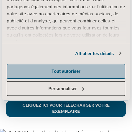
Affiches relatives à la
partageons également des informations sur l'utilisation de
notre site avec nos partenaires de médias sociaux, de
Mobilithèque
publicité et d'analyse, qui peuvent combiner celles-ci
avec d'autres informations que vous leur avez fournies
ou qu'ils ont collectées lors de votre utilisation de leurs
Les affiches de la Mobilithèque illustrent
services.
chacun des personnages, d'Albert à Emma,
Informations sur les cookies
leurs niveaux de mobilité respectifs et les
Afficher les détails
soins dont ils ont besoin. Une cinquième
affiche représente la philosophie Positive 8,
Tout autoriser
et illustre clairement le lien existant entre la
mobilité et la qualité des soins
Personnaliser
CLIQUEZ ICI POUR TÉLÉCHARGER VOTRE
EXEMPLAIRE