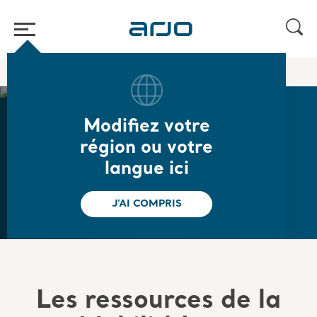
Accueil
/
...
/
/
Mobilithèque
Ressources de la Mobilithèque Arjo
Modifiez votre
Ressources de la
région ou votre
langue ici
Mobilithèque Arjo
J'AI COMPRIS
Les ressources de la