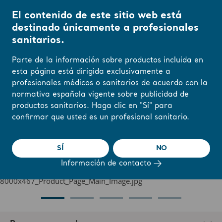
El contenido de este sitio web está
destinado únicamente a profesionales
sanitarios.
Inicio
/
...
/
/
Gama Enterprise
Enterprise 5000X
Parte de la información sobre productos incluida en
esta página está dirigida exclusivamente a
profesionales médicos o sanitarios de acuerdo con la
Cambie su región o
Enterprise 5000X
normativa española vigente sobre publicidad de
idioma aquí
productos sanitarios. Haga clic en "Sí" para
confirmar que usted es un profesional sanitario.
La cama hospitalaria Enterprise 5000
ENTENDIDO
garantiza una atención de gran calidad
SÍ
NO
Información de contacto