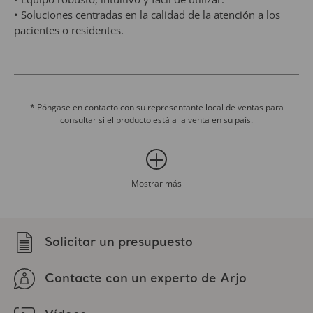
• Soluciones centradas en la calidad de la atención a los
pacientes o residentes.
La cama Enterprise 5000X ha sido sometida a pruebas
independientes por parte de una organización de
reconocido prestigio en todo el mundo, a fin de certificar
que cumple con los requisitos más recientes de seguridad,
* Póngase en contacto con su representante local de ventas para
consultar si el producto está a la venta en su país.
estabilidad y dimensiones estipulados en la norma
CEI 60601-2-52.
Esta cama se puede suministrar con o sin barandillas de
seguridad plegables de 3/4.
Mostrar más
Solicitar un presupuesto
Contacte con un experto de Arjo