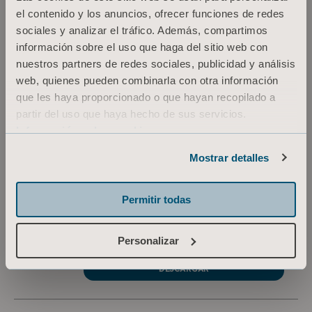
el contenido y los anuncios, ofrecer funciones de redes
Medical beds accessories Brochure
sociales y analizar el tráfico. Además, compartimos
Tipo: Folleto
información sobre el uso que haga del sitio web con
nuestros partners de redes sociales, publicidad y análisis
web, quienes pueden combinarla con otra información
ES Spain
que les haya proporcionado o que hayan recopilado a
DESCARGAR
partir del uso que haya hecho de sus servicios.
Información sobre cookies
Mostrar detalles
Universal Medical Beds Platform
Brochure
Permitir todas
Tipo: Folleto
Personalizar
ES Spain
DESCARGAR