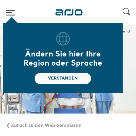
Home
/
...
/
/
Web-Seminare und E-Learning
Frühe Mobilisation auf der
Ändern Sie hier Ihre
Region oder Sprache
VERSTANDEN
❮ Zurück zu den Web-Seminaren