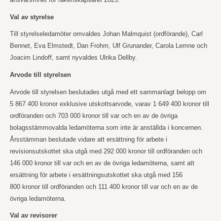
Val av styrelse
Till styrelseledamöter omvaldes Johan Malmquist (ordförande), Carl
Bennet, Eva Elmstedt, Dan
Frohm, Ulf
Grunander, Carola Lemne och
Joacim Lindoff, samt nyvaldes Ulrika Dellby.
Arvode till styrelsen
Arvode till styrelsen beslutades utgå med ett sammanlagt belopp om
5
867
400
kronor exklusive utskottsarvode, varav 1 649 400
kronor till
ordföranden och 703
000
kronor till var och en av de övriga
bolagsstämmovalda ledamöterna som inte är anställda i koncernen.
Årsstämman beslutade vidare att ersättning för arbete i
revisionsutskottet ska utgå med 292
000
kronor till ordföranden och
146
000
kronor till var och en av de övriga ledamöterna, samt att
ersättning för arbete i ersättningsutskottet ska utgå med 156
800
kronor till ordföranden och 111
400
kronor till var och en av de
övriga ledamöterna.
Val av revisorer