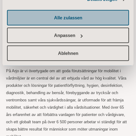
Informationen zu Cookies
Tel: +46 734 244 515
maria.nilsson@arjo.com
Email:
Alle zulassen
Sara Ehinger, VP Investor Relations & Corporate Communications
Anpassen
Tel: +46 723 597 794
sara.ehinger@arjo.com
Email:
Ablehnen
Om Arjo
På Arjo är vi övertygade om att goda förutsättningar för mobilitet i
vårdmiljöer är en central del av att erbjuda vård av hög kvalitet. Våra
produkter och lösningar för patientförflyttning, hygien, desinfektion,
diagnostik, behandling av bensår, förebyggande av trycksår och
ventrombos samt våra sjukvårdssängar, är utformade för att främja
mobilitet, säkerhet och värdighet i alla vårdsituationer. Med över 65
års erfarenhet av att förbättra vardagen för patienter och vårdgivare,
och ett globalt team på över 6 500 personer arbetar vi ständigt för att
skapa bättre resultat för människor som möter utmaningar inom