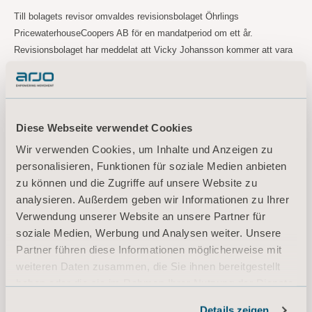
Till bolagets revisor omvaldes revisionsbolaget Öhrlings
PricewaterhouseCoopers AB för en mandatperiod om ett år.
Revisionsbolaget har meddelat att Vicky Johansson kommer att vara
huvudansvarig revisor. Det beslutades att arvode till revisorn ska utgå
enligt godkänd räkning.
Riktlinjer för ersättning till ledande befattningshavare
Diese Webseite verwendet Cookies
Årsstämman beslutade att godkänna de av styrelsen föreslagna
riktlinjerna för ersättning till ledande befattningshavare.
Wir verwenden Cookies, um Inhalte und Anzeigen zu
personalisieren, Funktionen für soziale Medien anbieten
Ersättningsrapport
zu können und die Zugriffe auf unsere Website zu
Årsstämman beslutade att godkänna styrelsens rapport över
analysieren. Außerdem geben wir Informationen zu Ihrer
ersättningar enligt 8 kap. 53 a § aktiebolagslagen för räkenskapsåret
Verwendung unserer Website an unsere Partner für
2023.
soziale Medien, Werbung und Analysen weiter. Unsere
Partner führen diese Informationen möglicherweise mit
weiteren Daten zusammen, die Sie ihnen bereitgestellt
För ytterligare information, vänligen kontakta:
haben oder die sie im Rahmen Ihrer Nutzung der Dienste
gesammelt haben.
Maria Nilsson, EVP Communications & Public Relations
Details zeigen