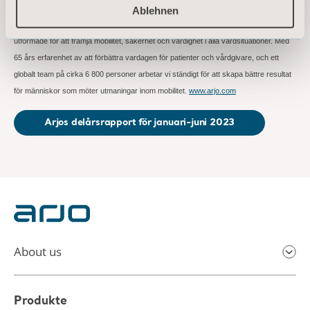
patientförflyttning, hygien, desinfektion, diagnostik, behandling av bensår,
Ablehnen
förebyggande av trycksår och ventrombos samt våra sjukvårdssängar, är
utformade för att främja mobilitet, säkerhet och värdighet i alla vårdsituationer. Med
65 års erfarenhet av att förbättra vardagen för patienter och vårdgivare, och ett
globalt team på cirka 6 800 personer arbetar vi ständigt för att skapa bättre resultat
för människor som möter utmaningar inom mobilitet.
www.arjo.com
Arjos delårsrapport för januari-juni 2023
About us
Produkte