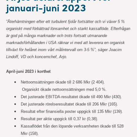
januari-juni 2023
”Återhämtningen efter ett turbulent fjolår fortsätter och vi växer 5 %
organiskt med förbättrad lönsamhet och starkt kassaflöde. Efterfrågan
är god på många marknader och trots fortsatt utmanande
marknadsförhållanden i USA räknar vi med att leverera en organisk
tillväxt för helåret inom vårt målintervall om 3-5 %”, säger Joacim
Lindoff, VD och koncernchef, Arjo.
April-juni 2023 i korthet
Nettoomsättningen ökade till 2 686 Mkr (2 404).
Organiskt ökade nettoomsättningen med 5,0 %.
Det justerade EBITDA-resultatet ökade till 490 Mkr (430).
Det justerade rörelseresultatet ökade till 206 Mkr (165).
Resultat efter finansiella poster uppgick till 135 Mkr (139).
Resultat per aktie uppgick till 0,37 kr (0,38).
Kassaflödet från den löpande verksamheten ökade till 528
Mkr (158).