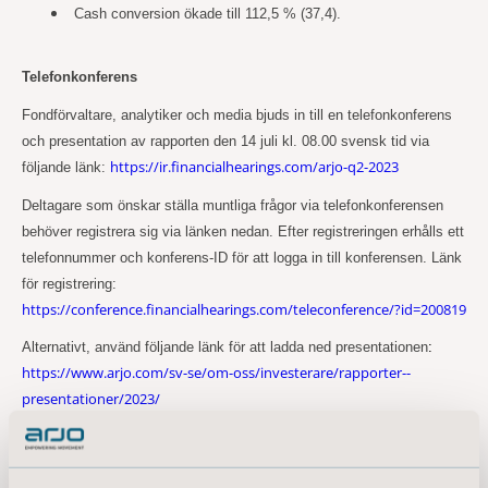
Cash conversion ökade till 112,5 % (37,4).
Telefonkonferens
Fondförvaltare, analytiker och media bjuds in till en telefonkonferens
och presentation av rapporten den 14 juli kl. 08.00 svensk tid via
https://ir.financialhearings.com/arjo-q2-2023
följande länk:
Deltagare som önskar ställa muntliga frågor via telefonkonferensen
behöver registrera sig via länken nedan. Efter registreringen erhålls ett
telefonnummer och konferens-ID för att logga in till konferensen. Länk
för registrering:
https://conference.financialhearings.com/teleconference/?id=200819
Alternativt, använd följande länk för att ladda ned presentationen
:
https://www.arjo.com/sv-se/om-oss/investerare/rapporter--
presentationer/2023/
En inspelning av konferensen finns tillgänglig i tre år via följande länk:
https://ir.financialhearings.com/arjo-q2-2023