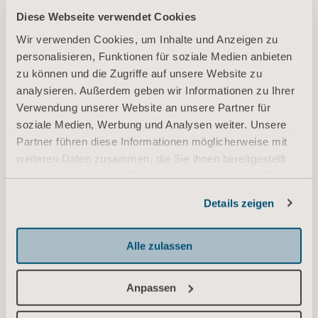
Diese Webseite verwendet Cookies
För ytterligare information, vänligen kontakta:
Wir verwenden Cookies, um Inhalte und Anzeigen zu
Maria Nilsson, EVP Communication & Public Relations
personalisieren, Funktionen für soziale Medien anbieten
Tel: +46 734 244 515
zu können und die Zugriffe auf unsere Website zu
Email:
maria.nilsson@arjo.com
analysieren. Außerdem geben wir Informationen zu Ihrer
Verwendung unserer Website an unsere Partner für
Sara Ehinger, VP Investor Relations & Corporate Communications
soziale Medien, Werbung und Analysen weiter. Unsere
Tel: +46 723 597 794
Partner führen diese Informationen möglicherweise mit
Email:
weiteren Daten zusammen, die Sie ihnen bereitgestellt
sara.ehinger@arjo.com
haben oder die sie im Rahmen Ihrer Nutzung der Dienste
gesammelt haben.
Denna information är sådan information som Arjo AB är skyldigt att offentliggöra
Details zeigen
Informationen zu Cookies
enligt EU:s marknadsmissbruksförordning och lagen om värdepappersmarknaden.
Informationen lämnades, genom ovanstående kontaktpersons försorg, för
offentliggörande den 14 juli 2023 kl. 07:00 CEST.
Alle zulassen
Om Arjo
Anpassen
På Arjo är vi övertygade om att goda förutsättningar för mobilitet i vårdmiljöer är en
central del av att erbjuda vård av hög kvalitet. Våra produkter och lösningar för